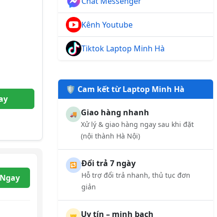
Chat Messenger
Kênh Youtube
Tiktok Laptop Minh Hà
🛡️ Cam kết từ Laptop Minh Hà
ay
Giao hàng nhanh
🚚
Xử lý & giao hàng ngay sau khi đặt
(nội thành Hà Nội)
Đổi trả 7 ngày
🔁
Hỗ trợ đổi trả nhanh, thủ tục đơn
 Ngay
giản
Uy tín – minh bạch
🤝