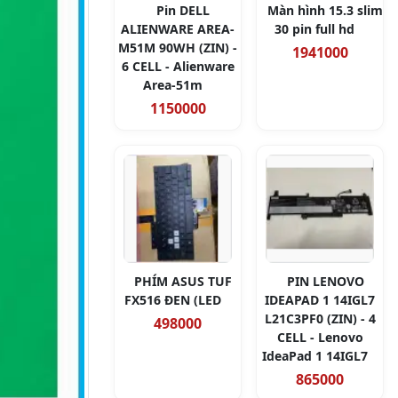
Pin DELL
Màn hình 15.3 slim
ALIENWARE AREA-
30 pin full hd
M51M 90WH (ZIN) -
1941000
6 CELL - Alienware
Area-51m
1150000
PHÍM ASUS TUF
PIN LENOVO
FX516 ĐEN (LED
IDEAPAD 1 14IGL7
L21C3PF0 (ZIN) - 4
498000
CELL - Lenovo
IdeaPad 1 14IGL7
865000