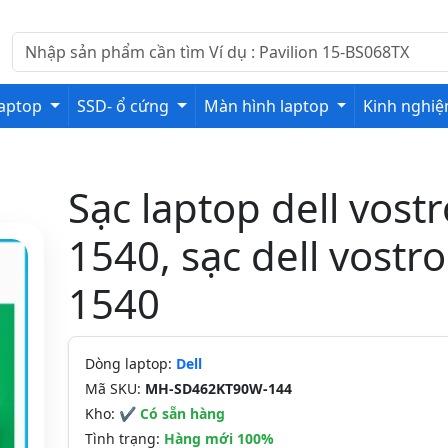
laptop
SSD- ổ cứng
Màn hình laptop
Kinh nghi
Sạc laptop dell vostr
1540, sạc dell vostro
1540
Dòng laptop:
Dell
Mã SKU:
MH-SD462KT90W-144
Kho:
✔ Có sẵn hàng
Tình trạng:
Hàng mới 100%