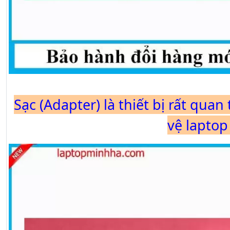
Sạc (Adapter) là thiết bị rất qua
vệ laptop