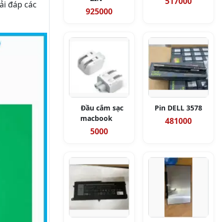
517000
ải đáp các
925000
Đầu cắm sạc
Pin DELL 3578
macbook
481000
5000