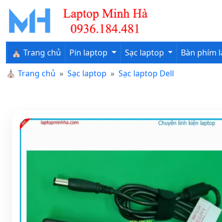
⛪ Trang chủ
Pin laptop
Sạc laptop
Bàn phím 
⛪
Trang chủ
Sạc laptop
Sạc laptop Dell