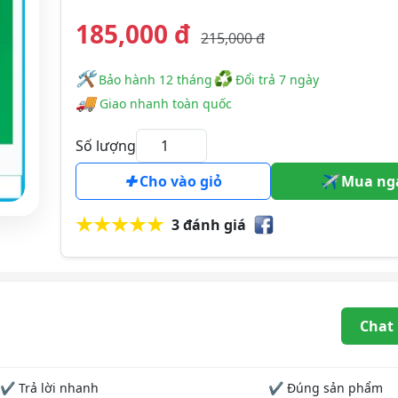
185,000 đ
215,000 đ
🛠
♻
️️ Bảo hành 12 tháng
Đổi trả 7 ngày
🚚
Giao nhanh toàn quốc
Số lượng
Cho vào giỏ
Mua ng
3 đánh giá
Chat
✔ Trả lời nhanh
✔ Đúng sản phẩm