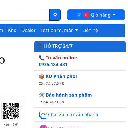
🛒
Giỏ hàng
0
ệm
Kho
Dealer
Test phím, màn
Liên hệ
🎧 HỖ TRỢ 24/7
o
📞 Tư vấn online
0936.184.481
📦 KD Phân phối
0852.572.888
🛠️ Bảo hành sản phẩm
0964.762.088
Chat Zalo tư vấn nhanh
Xem QR