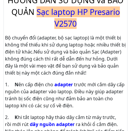
HƯỚNG DẪN SỬ DỤNG và BẢO
QUẢN
Sạc laptop HP Presario
V2570
Bộ chuyển đổi (adapter, bộ sạc laptop) là một thiết bị
không thể thiếu khi sử dụng laptop hoặc nhiều thiết bị
điện tử khác.Nếu sử dụng và bảo quản Sạc (Adapter)
không đúng cách thì rất dễ dẫn đến hư hỏng. Dưới
đây là một vài mẹo vặt để bạn sử dụng và bảo quản
thiết bị này một cách đúng đắn nhất!
1.
N
ên cấp điện cho
adapter
trước mới cắm dây cấp
nguồn của adapter vào laptop. Điều này giúp adapter
tránh bị sốc điện cũng như đảm bảo an toàn cho
laptop khi có các sự cố về điện.
2.
K
hi tắt laptop hãy tháo dây cắm từ máy trước,
rồi mới rút
dây nguồn adapter
ra khỏi ổ cắm điện.