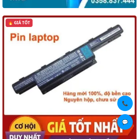
🔥 GIÁ TỐT
📞
💬