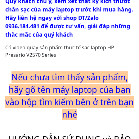
Quý khách chú ý, xem xét thật kỹ kích thước
chân sạc của máy laptop trước khi mua hàng.
Hãy liên hệ ngay với shop ĐT/Zalo
0936.184.481 để được tư vấn, giải đáp những
thắc mắc của quý khách
Có video quay sản phẩm thực tế sạc laptop HP
Presario V2570 Series
Nếu chưa tìm thấy sản phẩm,
hãy gõ tên máy laptop của bạn
vào hộp tìm kiếm bên ở trên bạn
nhé