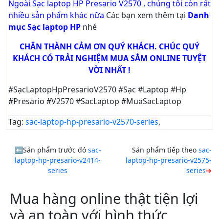
Ngoài Sạc laptop HP Presario V2570 , chúng tôi còn rất
nhiều sản phẩm khác nữa
Các bạn xem thêm tại
Danh
mục Sạc laptop HP
nhé
CHÂN THÀNH CẢM ƠN QUÝ KHÁCH. CHÚC QUÝ
KHÁCH CÓ TRẢI NGHIỆM MUA SẮM ONLINE TUYỆT
VỜI NHẤT !
#SạcLaptopHpPresarioV2570 #Sạc #Laptop #Hp
#Presario #V2570 #SacLaptop #MuaSacLaptop
Tag:
sac-laptop-hp-presario-v2570-series
,
Sản phẩm trước đó
sac-
Sản phẩm tiếp theo
sac-
laptop-hp-presario-v2414-
laptop-hp-presario-v2575-
series
series
Mua hàng online thật tiện lợi
và an toàn với hình thức