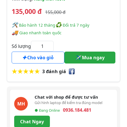
135,000 đ
155,000 đ
🛠
♻
️️ Bảo hành 12 tháng
Đổi trả 7 ngày
🚚
Giao nhanh toàn quốc
Số lượng
Cho vào giỏ
Mua ngay
3 đánh giá
Chat với shop để được tư vấn
Gửi hình laptop để kiểm tra đúng model
MH
0936.184.481
● Đang Online
Chat Ngay