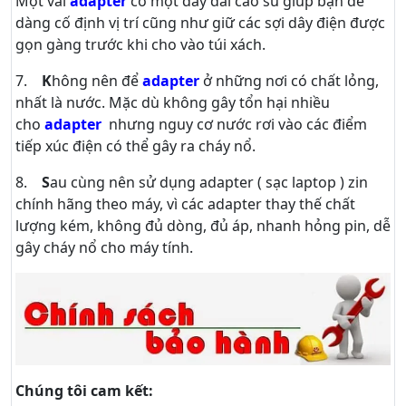
Một vài
adapter
có một dây đai cao su giúp bạn dể
dàng cố định vị trí cũng như giữ các sợi dây điện được
gọn gàng trước khi cho vào túi xách.
7.
K
hông nên để
adapter
ở những nơi có chất lỏng,
nhất là nước. Mặc dù không gây tổn hại nhiều
cho
adapter
nhưng nguy cơ nước rơi vào các điểm
tiếp xúc điện có thể gây ra cháy nổ.
8.
S
au cùng nên sử dụng adapter ( sạc laptop ) zin
chính hãng theo máy, vì các adapter thay thế chất
lượng kém, không đủ dòng, đủ áp, nhanh hỏng pin, dễ
gây cháy nổ cho máy tính.
Chúng tôi cam kết: