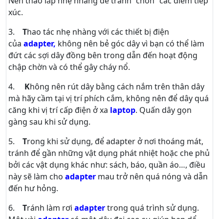
Nên tháo lắp nhẹ nhàng để tránh “chờn” các điểm tiếp
xúc.
3.
T
hao tác nhẹ nhàng với các thiết bị điện
của
adapter,
không nên bẻ góc dây vì bạn có thể làm
đứt các sợi dây đồng bên trong dẫn đến hoạt động
chập chờn và có thể gây cháy nổ.
4.
K
hông nên rút dây bằng cách nắm trên thân dây
mà hãy cầm tại vị trí phích cắm, không nên để dây quá
căng khi vị trí cấp điện ở xa
laptop
. Quấn dây gọn
gàng sau khi sử dụng.
5.
T
rong khi sử dụng, để adapter ở nơi thoáng mát,
tránh để gần những vật dụng phát nhiệt hoặc che phủ
bởi các vật dụng khác như: sách, báo, quần áo…, điều
này sẽ làm cho
adapter
mau trở nên quá nóng và dẫn
đến hư hỏng.
6.
T
ránh làm rơi
adapter
trong quá trình sử dụng.