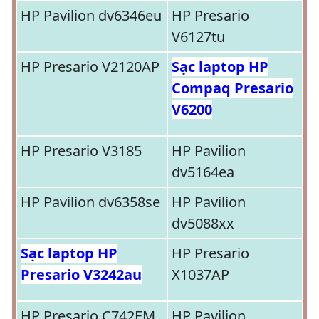
HP Pavilion dv6346eu
HP Presario
V6127tu
HP Presario V2120AP
Sạc laptop HP
Compaq Presario
V6200
HP Presario V3185
HP Pavilion
dv5164ea
HP Pavilion dv6358se
HP Pavilion
dv5088xx
Sạc laptop HP
HP Presario
Presario V3242au
X1037AP
HP Presario C742EM
HP Pavilion