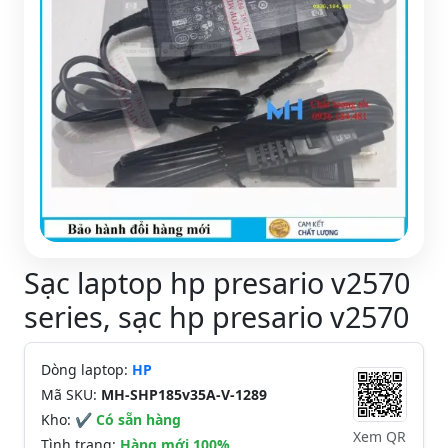
Sạc laptop hp presario v2570
series, sạc hp presario v2570
Dòng laptop:
HP
Mã SKU:
MH-SHP185v35A-V-1289
Kho:
✔ Có sẵn hàng
Xem QR
Tình trạng:
Hàng mới 100%