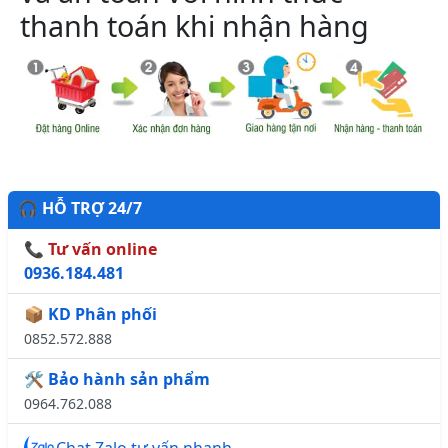
thanh toán khi nhận hàng
🎧 HỖ TRỢ 24/7
📞 Tư vấn online
0936.184.481
📦 KD Phân phối
0852.572.888
🛠️ Bảo hành sản phẩm
0964.762.088