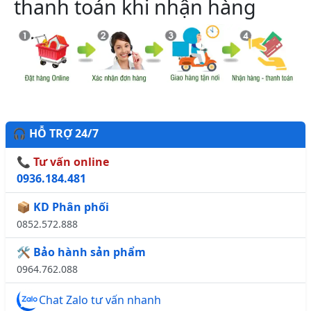
thanh toán khi nhận hàng
🎧 HỖ TRỢ 24/7
📞 Tư vấn online
0936.184.481
📦 KD Phân phối
0852.572.888
🛠️ Bảo hành sản phẩm
0964.762.088
Chat Zalo tư vấn nhanh