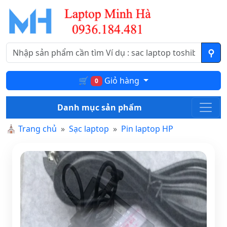
🛒
Giỏ hàng
0
Danh mục sản phẩm
⛪
Trang chủ
Sạc laptop
Pin laptop HP