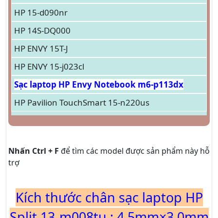
HP 15-d090nr
HP 14S-DQ000
HP ENVY 15T-J
HP ENVY 15-j023cl
Sạc laptop HP Envy Notebook m6-p113dx
HP Pavilion TouchSmart 15-n220us
Nhấn Ctrl + F
để tìm các model được sản phẩm này hỗ
trợ
Kích thước chân sạc laptop HP
Split 13-m008tu : 4.5mm×3.0mm