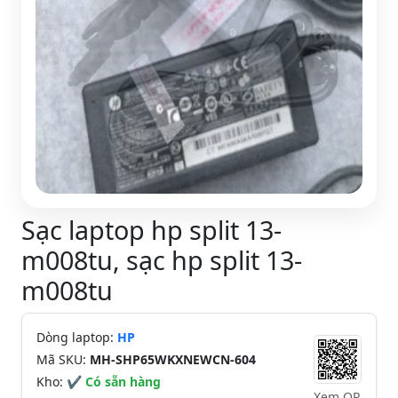
Sạc laptop hp split 13-
m008tu, sạc hp split 13-
m008tu
Dòng laptop:
HP
Mã SKU:
MH-SHP65WKXNEWCN-604
Kho:
✔ Có sẵn hàng
Xem QR