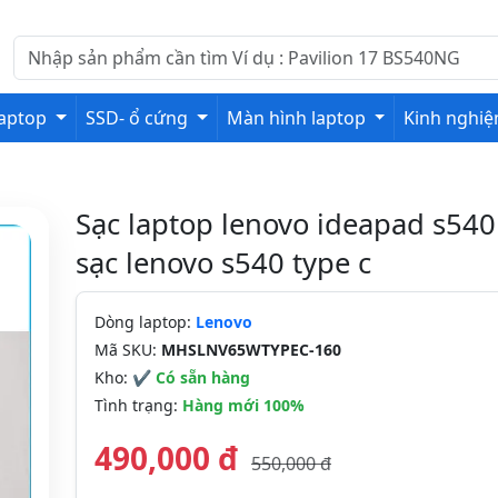
laptop
SSD- ổ cứng
Màn hình laptop
Kinh nghi
Sạc laptop lenovo ideapad s540 
sạc lenovo s540 type c
Dòng laptop:
Lenovo
Mã SKU:
MHSLNV65WTYPEC-160
Kho:
✔ Có sẵn hàng
Tình trạng:
Hàng mới 100%
490,000 đ
550,000 đ