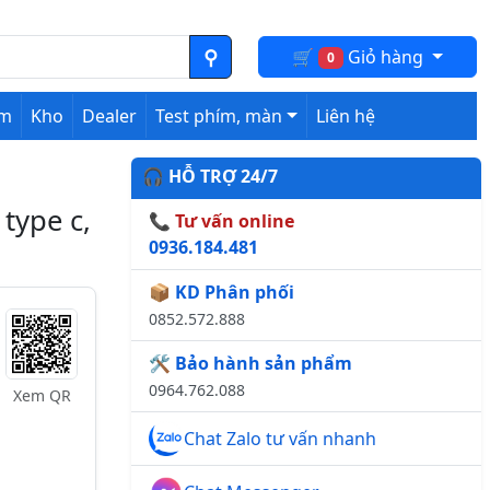
🛒
Giỏ hàng
0
ệm
Kho
Dealer
Test phím, màn
Liên hệ
🎧 HỖ TRỢ 24/7
type c,
📞 Tư vấn online
0936.184.481
📦 KD Phân phối
0852.572.888
🛠️ Bảo hành sản phẩm
0964.762.088
Xem QR
Chat Zalo tư vấn nhanh