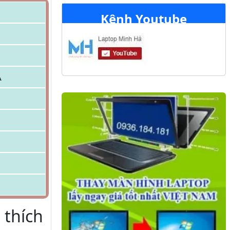
Kênh Youtube
A
 thích