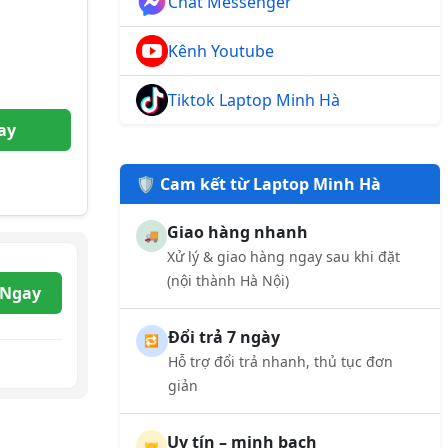
Chat Messenger
Kênh Youtube
Tiktok Laptop Minh Hà
ay
🛡️ Cam kết từ Laptop Minh Hà
Giao hàng nhanh
🚚
Xử lý & giao hàng ngay sau khi đặt
(nội thành Hà Nội)
 Ngay
Đổi trả 7 ngày
🔁
Hỗ trợ đổi trả nhanh, thủ tục đơn
giản
Uy tín – minh bạch
🤝