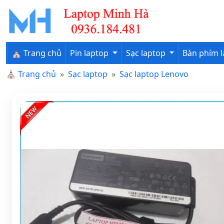
⛪ Trang chủ
Pin laptop
Sạc laptop
Bàn phím 
⛪
Trang chủ
Sạc laptop
Sạc laptop Lenovo