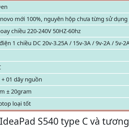
Đen
enovo mới 100%, nguyên hộp chưa từng sử dụng
xoay chiều 220-240V 50HZ-60hz
iện 1 chiều DC 20v-3.25A / 15v-3A / 9v-2A / 5v-2
C
c + 01 dây nguồn
m ± 20gram
ptop loại tốt
IdeaPad S540 type C và tương