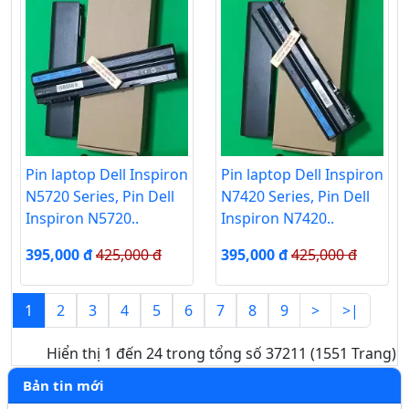
Pin laptop Dell Inspiron
Pin laptop Dell Inspiron
N5720 Series, Pin Dell
N7420 Series, Pin Dell
Inspiron N5720..
Inspiron N7420..
395,000 đ
425,000 đ
395,000 đ
425,000 đ
1
2
3
4
5
6
7
8
9
>
>|
Hiển thị 1 đến 24 trong tổng số 37211 (1551 Trang)
Bản tin mới