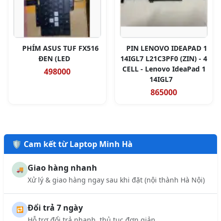
PHÍM ASUS TUF FX516
PIN LENOVO IDEAPAD 1
ĐEN (LED
14IGL7 L21C3PF0 (ZIN) - 4
CELL - Lenovo IdeaPad 1
498000
14IGL7
865000
🛡️ Cam kết từ Laptop Minh Hà
Giao hàng nhanh
🚚
Xử lý & giao hàng ngay sau khi đặt (nội thành Hà Nội)
Đổi trả 7 ngày
🔁
Hỗ trợ đổi trả nhanh, thủ tục đơn giản