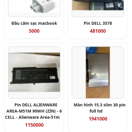
Đầu cắm sạc macbook
Pin DELL 3578
5000
481000
Pin DELL ALIENWARE
Màn hình 15.3 slim 30 pin
AREA-M51M 90WH (ZIN) - 6
full hd
CELL - Alienware Area-51m
1941000
1150000