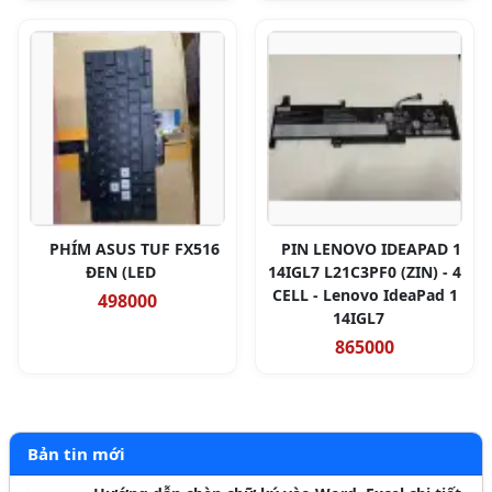
PHÍM ASUS TUF FX516
PIN LENOVO IDEAPAD 1
ĐEN (LED
14IGL7 L21C3PF0 (ZIN) - 4
CELL - Lenovo IdeaPad 1
498000
14IGL7
865000
Bản tin mới