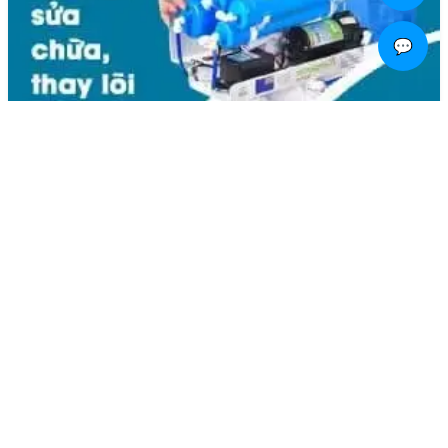
💬
Liên hệ
Kim Bôi, Vạn Kim, Mỹ Đức ,Hà Nội
0936.184.481
linhkienlaptopamilo@gmail.com