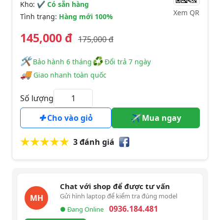
Kho:
✔ Có sẵn hàng
Xem QR
Tình trạng:
Hàng mới 100%
145,000 đ
175,000 đ
🛠
♻
️️ Bảo hành 6 tháng
Đổi trả 7 ngày
🚚
Giao nhanh toàn quốc
Số lượng
Cho vào giỏ
Mua ngay
3 đánh giá
Chat với shop để được tư vấn
Gửi hình laptop để kiểm tra đúng model
MH
0936.184.481
● Đang Online