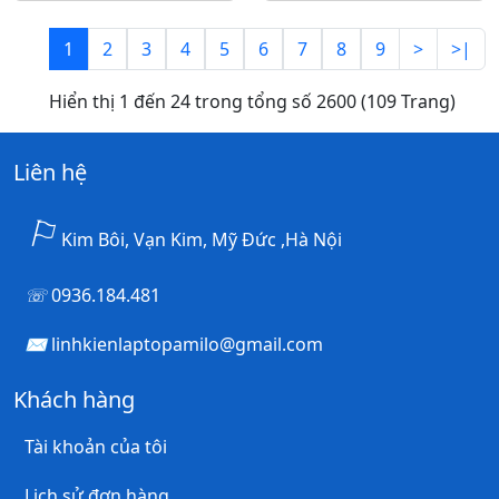
1
2
3
4
5
6
7
8
9
>
>|
Hiển thị 1 đến 24 trong tổng số 2600 (109 Trang)
Liên hệ
Kim Bôi, Vạn Kim, Mỹ Đức ,Hà Nội
0936.184.481
linhkienlaptopamilo@gmail.com
Khách hàng
Tài khoản của tôi
Lịch sử đơn hàng