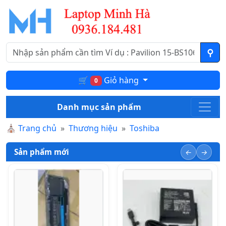
🛒
Giỏ hàng
0
Danh mục sản phẩm
⛪
Trang chủ
Thương hiệu
Toshiba
Sản phẩm mới