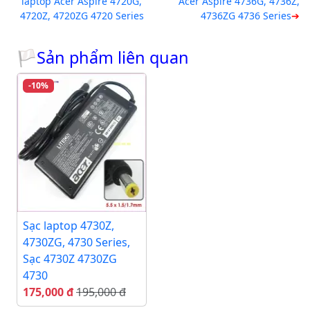
laptop Acer Aspire 4720G,
Acer Aspire 4736G, 4736Z,
4720Z, 4720ZG 4720 Series
4736ZG 4736 Series
🏳Sản phẩm liên quan
-10%
Sạc laptop 4730Z,
4730ZG, 4730 Series,
Sạc 4730Z 4730ZG
4730
175,000 đ
195,000 đ