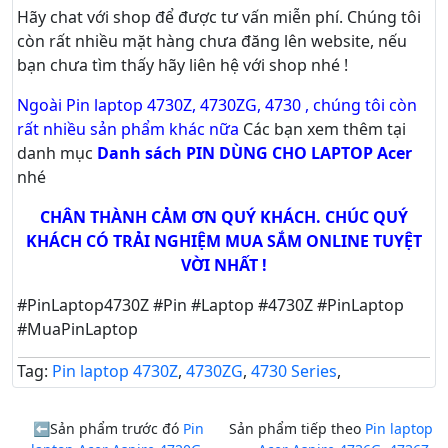
Hãy
chat
với shop để được tư vấn
miễn phí
. Chúng tôi
còn rất nhiều mặt hàng chưa đăng lên website, nếu
bạn chưa tìm thấy hãy
liên hệ với shop nhé !
Ngoài Pin laptop 4730Z, 4730ZG, 4730 , chúng tôi còn
rất nhiều sản phẩm khác nữa
Các bạn xem thêm tại
danh mục
Danh sách PIN DÙNG CHO LAPTOP Acer
nhé
CHÂN THÀNH CẢM ƠN QUÝ KHÁCH. CHÚC QUÝ
KHÁCH CÓ TRẢI NGHIỆM MUA SẮM ONLINE TUYỆT
VỜI NHẤT !
#PinLaptop4730Z #Pin #Laptop #4730Z #PinLaptop
#MuaPinLaptop
Tag:
Pin laptop 4730Z
,
4730ZG
,
4730 Series
,
Sản phẩm trước đó
Pin
Sản phẩm tiếp theo
Pin laptop