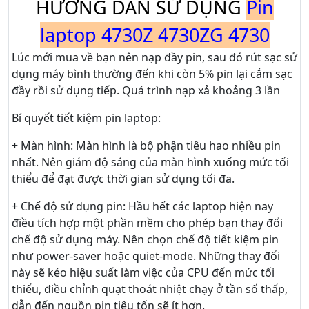
HƯỚNG DẪN SỬ DỤNG
Pin
laptop 4730Z 4730ZG 4730
Lúc mới mua về bạn nên nạp đầy pin, sau đó rút sạc sử
dụng máy bình thường đến khi còn 5% pin lại cắm sạc
đầy rồi sử dụng tiếp. Quá trình nạp xả khoảng 3 lần
Bí quyết tiết kiệm pin laptop:
+ Màn hình: Màn hình là bộ phận tiêu hao nhiều pin
nhất. Nên giám độ sáng của màn hình xuống mức tối
thiểu để đạt được thời gian sử dụng tối đa.
+ Chế độ sử dụng pin: Hầu hết các laptop hiện nay
điều tích hợp một phần mềm cho phép bạn thay đổi
chế độ sử dụng máy. Nên chọn chế độ tiết kiệm pin
như power-saver hoặc quiet-mode. Những thay đổi
này sẽ kéo hiệu suất làm việc của CPU đến mức tối
thiểu, điều chỉnh quạt thoát nhiệt chạy ở tần số thấp,
dẫn đến nguồn pin tiêu tốn sẽ ít hơn.