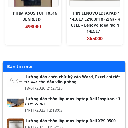
PHÍM ASUS TUF FX516
PIN LENOVO IDEAPAD 1
ĐEN (LED
14IGL7 L21C3PF0 (ZIN) - 4
CELL - Lenovo IdeaPad 1
498000
14IGL7
865000
Bản tin mới
Hướng dẫn chèn chữ ký vào Word, Excel chi tiết
từ A–Z cho dân văn phòng
18/01/2026 21:27:25
Hướng dẫn tháo lắp máy laptop Dell Inspiron 13
7375 2-in-1
14/11/2023 12:18:03
Hướng dẫn tháo lắp máy laptop Dell XPS 9500
13/11/2023 09:37:16