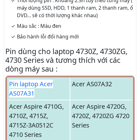
Thời lượng pin : Khoảng 2.5h tùy theo từng máy (
máy dùng SSD, HDD, 1 thanh ram, 2 thanh ram, ổ
DVD... sẽ có thời lượng khác nhau)
Màu sắc : Màu đen
Bảo hành lỗi đổi hàng mới
Pin dùng cho laptop 4730Z, 4730ZG,
4730 Series và tương thích với các
dòng máy sau :
Pin laptop Acer
Acer AS07A32
AS07A31
Acer Aspire 4710G,
Acer Aspire 4720G,
4710Z, 4715Z,
4720Z, 4720ZG 4720
4715Z-3A0512C
Series
4710 Series