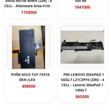
AREA-M51M 90WH (ZIN) - 6
full hd
CELL - Alienware Area-51m
1941000
1150000
PHÍM ASUS TUF FX516
PIN LENOVO IDEAPAD 1
ĐEN (LED
14IGL7 L21C3PF0 (ZIN) - 4
CELL - Lenovo IdeaPad 1
498000
14IGL7
865000