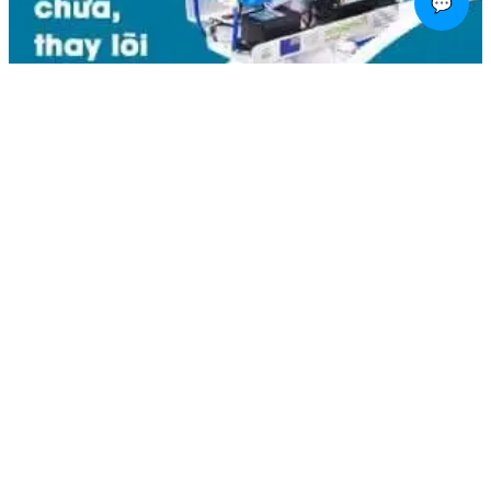
💬
Liên hệ
Kim Bôi, Vạn Kim, Mỹ Đức ,Hà Nội
0936.184.481
linhkienlaptopamilo@gmail.com
Khách hàng