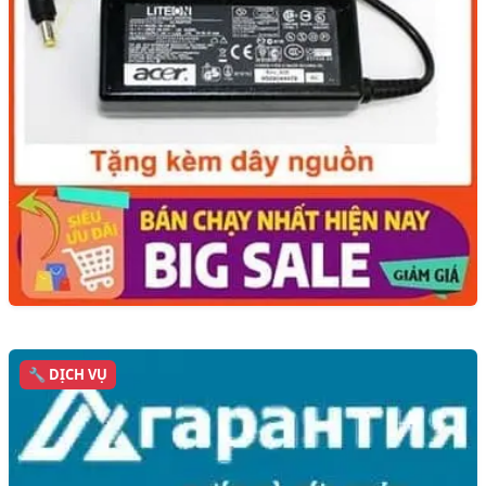
🔧 DỊCH VỤ