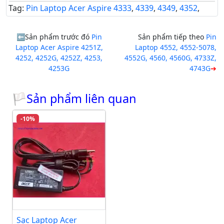
Tag:
Pin Laptop Acer Aspire 4333
,
4339
,
4349
,
4352
,
Sản phẩm trước đó
Pin
Sản phẩm tiếp theo
Pin
Laptop Acer Aspire 4251Z,
Laptop 4552, 4552-5078,
4252, 4252G, 4252Z, 4253,
4552G, 4560, 4560G, 4733Z,
4253G
4743G
🏳Sản phẩm liên quan
-10%
Sạc Laptop Acer