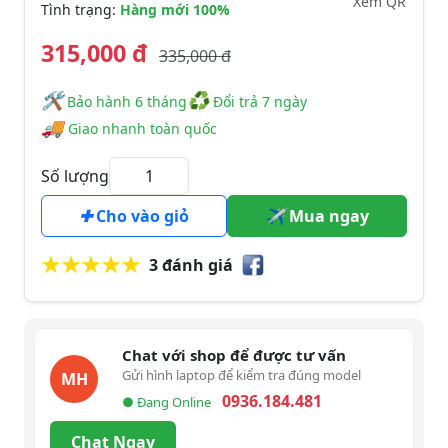
Xem QR
Tình trạng:
Hàng mới 100%
315,000 đ
335,000 đ
🛠
♻
️️ Bảo hành 6 tháng
Đổi trả 7 ngày
🚚
Giao nhanh toàn quốc
Số lượng
Cho vào giỏ
Mua ngay
3 đánh giá
Chat với shop để được tư vấn
Gửi hình laptop để kiểm tra đúng model
MH
0936.184.481
● Đang Online
Chat Ngay