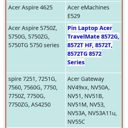
Acer Aspire 4625
Acer eMachines
E529
Acer Aspire 5750Z,
Pin Laptop Acer
5750G, 5750ZG,
TravelMate 8572G,
5750TG 5750 series
8572T HF, 8572T,
8572TG 8572
Series
spire 7251, 7251G,
Acer Gateway
7560, 7560G, 7750,
NV49xx, NV50A,
7750Z, 7750G,
NV51, NV51B,
7750ZG, AS4250
NV51M, NV53,
NV53A, NV53A11u,
NV55C