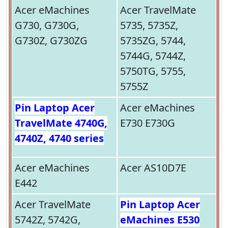
Acer eMachines
Acer TravelMate
G730, G730G,
5735, 5735Z,
G730Z, G730ZG
5735ZG, 5744,
5744G, 5744Z,
5750TG, 5755,
5755Z
Pin Laptop Acer
Acer eMachines
TravelMate 4740G,
E730 E730G
4740Z, 4740 series
Acer eMachines
Acer AS10D7E
E442
Acer TravelMate
Pin Laptop Acer
5742Z, 5742G,
eMachines E530