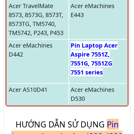
Acer TravelMate
Acer eMachines
8573, 8573G, 8573T,
E443
8573TG, TM5740,
TM5742, P243, P453
Acer eMachines
Pin Laptop Acer
D442
Aspire 7551Z,
7551G, 7551ZG
7551 series
Acer AS10D41
Acer eMachines
D530
HƯỚNG DẪN SỬ DỤNG
Pin