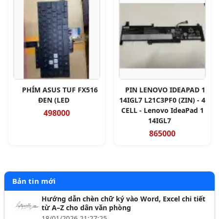
PHÍM ASUS TUF FX516
PIN LENOVO IDEAPAD 1
ĐEN (LED
14IGL7 L21C3PF0 (ZIN) - 4
CELL - Lenovo IdeaPad 1
498000
14IGL7
865000
Bản tin mới
Hướng dẫn chèn chữ ký vào Word, Excel chi tiết
từ A–Z cho dân văn phòng
18/01/2026 21:27:25