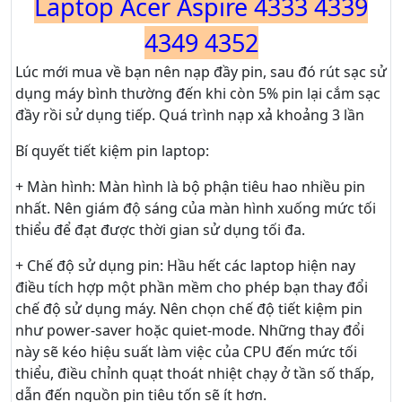
Laptop Acer Aspire 4333 4339
4349 4352
Lúc mới mua về bạn nên nạp đầy pin, sau đó rút sạc sử
dụng máy bình thường đến khi còn 5% pin lại cắm sạc
đầy rồi sử dụng tiếp. Quá trình nạp xả khoảng 3 lần
Bí quyết tiết kiệm pin laptop:
+ Màn hình: Màn hình là bộ phận tiêu hao nhiều pin
nhất. Nên giám độ sáng của màn hình xuống mức tối
thiểu để đạt được thời gian sử dụng tối đa.
+ Chế độ sử dụng pin: Hầu hết các laptop hiện nay
điều tích hợp một phần mềm cho phép bạn thay đổi
chế độ sử dụng máy. Nên chọn chế độ tiết kiệm pin
như power-saver hoặc quiet-mode. Những thay đổi
này sẽ kéo hiệu suất làm việc của CPU đến mức tối
thiểu, điều chỉnh quạt thoát nhiệt chạy ở tần số thấp,
dẫn đến nguồn pin tiêu tốn sẽ ít hơn.