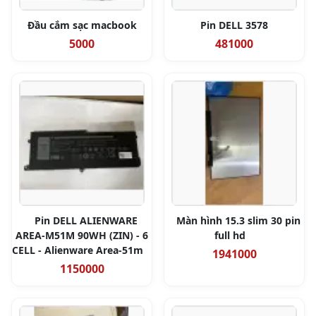
Đầu cắm sạc macbook
Pin DELL 3578
5000
481000
Pin DELL ALIENWARE
Màn hình 15.3 slim 30 pin
AREA-M51M 90WH (ZIN) - 6
full hd
CELL - Alienware Area-51m
1941000
1150000