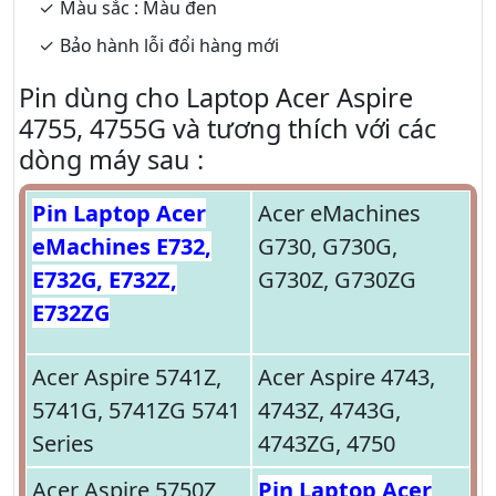
Màu sắc : Màu đen
Bảo hành lỗi đổi hàng mới
Pin dùng cho Laptop Acer Aspire
4755, 4755G và tương thích với các
dòng máy sau :
Pin Laptop Acer
Acer eMachines
eMachines E732,
G730, G730G,
E732G, E732Z,
G730Z, G730ZG
E732ZG
Acer Aspire 5741Z,
Acer Aspire 4743,
5741G, 5741ZG 5741
4743Z, 4743G,
Series
4743ZG, 4750
Acer Aspire 5750Z,
Pin Laptop Acer