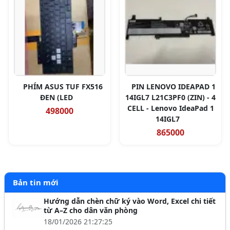
PHÍM ASUS TUF FX516
PIN LENOVO IDEAPAD 1
ĐEN (LED
14IGL7 L21C3PF0 (ZIN) - 4
CELL - Lenovo IdeaPad 1
498000
14IGL7
865000
Bản tin mới
Hướng dẫn chèn chữ ký vào Word, Excel chi tiết
từ A–Z cho dân văn phòng
18/01/2026 21:27:25