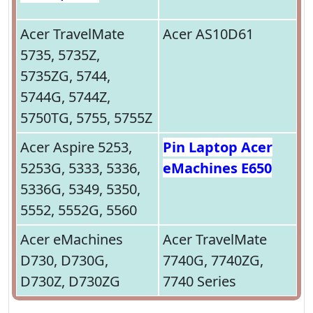
Acer TravelMate
Acer AS10D61
5735, 5735Z,
5735ZG, 5744,
5744G, 5744Z,
5750TG, 5755, 5755Z
Acer Aspire 5253,
Pin Laptop Acer
5253G, 5333, 5336,
eMachines E650
5336G, 5349, 5350,
5552, 5552G, 5560
Acer eMachines
Acer TravelMate
D730, D730G,
7740G, 7740ZG,
D730Z, D730ZG
7740 Series