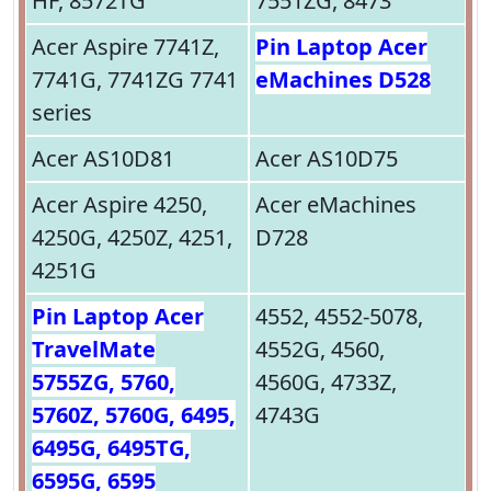
HF, 8572TG
7551ZG, 8473
Acer Aspire 7741Z,
Pin Laptop Acer
7741G, 7741ZG 7741
eMachines D528
series
Acer AS10D81
Acer AS10D75
Acer Aspire 4250,
Acer eMachines
4250G, 4250Z, 4251,
D728
4251G
Pin Laptop Acer
4552, 4552-5078,
TravelMate
4552G, 4560,
5755ZG, 5760,
4560G, 4733Z,
5760Z, 5760G, 6495,
4743G
6495G, 6495TG,
6595G, 6595