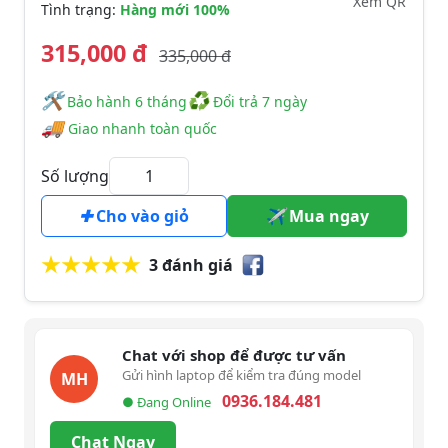
Xem QR
Tình trạng:
Hàng mới 100%
315,000 đ
335,000 đ
🛠
♻
️️ Bảo hành 6 tháng
Đổi trả 7 ngày
🚚
Giao nhanh toàn quốc
Số lượng
Cho vào giỏ
Mua ngay
3 đánh giá
Chat với shop để được tư vấn
Gửi hình laptop để kiểm tra đúng model
MH
0936.184.481
● Đang Online
Chat Ngay