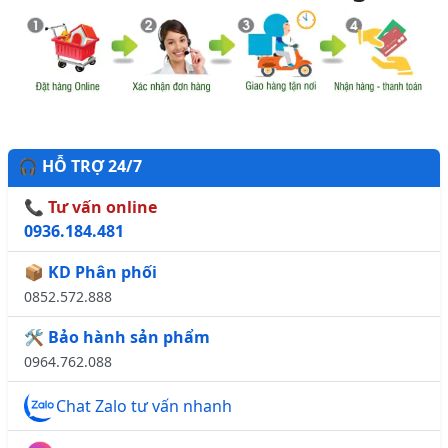
🎧 HỖ TRỢ 24/7
📞 Tư vấn online
0936.184.481
📦 KD Phân phối
0852.572.888
🛠️ Bảo hành sản phẩm
0964.762.088
Chat Zalo tư vấn nhanh