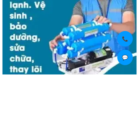
📞
💬
Liên hệ