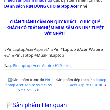
nhiều sản phẩm khác nữa
Các bạn xem thêm tại mục
Danh sách PIN DÙNG CHO laptop Acer
nhé
CHÂN THÀNH CẢM ƠN QUÝ KHÁCH. CHÚC QUÝ
KHÁCH CÓ TRẢI NGHIỆM MUA SẮM ONLINE TUYỆT
VỜI NHẤT !
#PinLaptopAcerAspireE1 #Pin #Laptop #Acer #Aspire
#E1 #PinLaptop #MuaPinLaptop
Tag:
Pin laptop Acer Aspire E1 Series
,
Sản phẩm trước đó
Pin
Sản phẩm tiếp theo
Pin laptop
laptop Acer Aspire V5-571 V5-
Acer Aspire E1-410G
571G V5-571P
🏳Sản phẩm liên quan