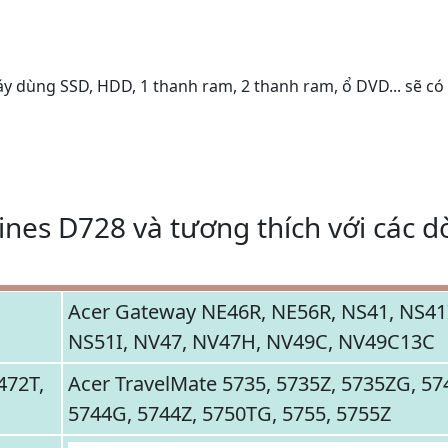
áy dùng SSD, HDD, 1 thanh ram, 2 thanh ram, ổ DVD... sẽ có
nes D728 và tương thích với các 
Acer Gateway NE46R, NE56R, NS41, NS41I
NS51I, NV47, NV47H, NV49C, NV49C13C
472T,
Acer TravelMate 5735, 5735Z, 5735ZG, 57
5744G, 5744Z, 5750TG, 5755, 5755Z