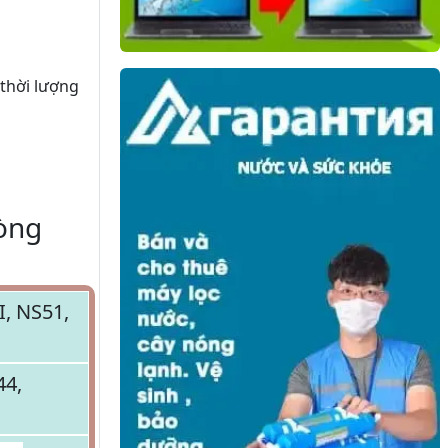
 thời lượng
dòng
, NS51,
44,