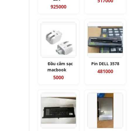
517000
925000
Đầu cắm sạc
Pin DELL 3578
macbook
481000
5000