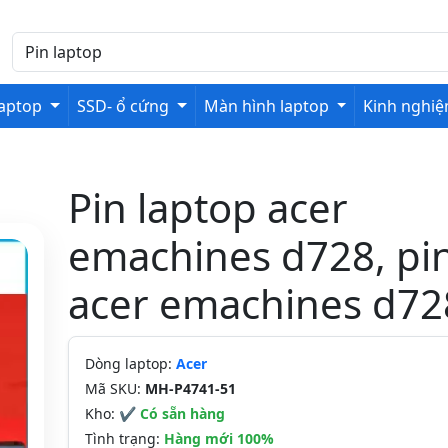
laptop
SSD- ổ cứng
Màn hình laptop
Kinh nghi
Pin laptop acer
emachines d728, pi
acer emachines d72
Dòng laptop:
Acer
Mã SKU:
MH-P4741-51
Kho:
✔ Có sẵn hàng
Tình trạng:
Hàng mới 100%