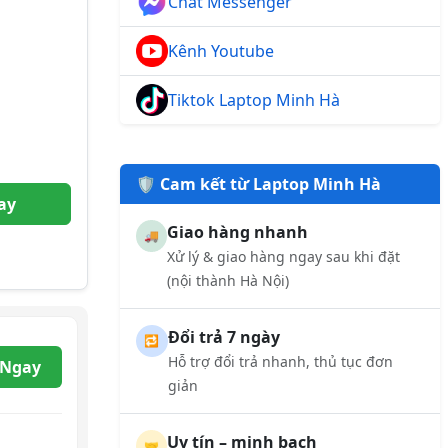
Chat Messenger
Kênh Youtube
Tiktok Laptop Minh Hà
🛡️ Cam kết từ Laptop Minh Hà
ay
Giao hàng nhanh
🚚
Xử lý & giao hàng ngay sau khi đặt
(nội thành Hà Nội)
Đổi trả 7 ngày
🔁
Hỗ trợ đổi trả nhanh, thủ tục đơn
 Ngay
giản
Uy tín – minh bạch
🤝