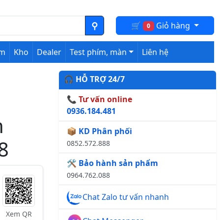
🛒
Giỏ hàng
0
ệm
Kho
Dealer
Test phím, màn
Liên hệ
🎧 HỖ TRỢ 24/7
📞 Tư vấn online
0936.184.481
n
📦 KD Phân phối
8
0852.572.888
🛠️ Bảo hành sản phẩm
0964.762.088
Chat Zalo tư vấn nhanh
Xem QR