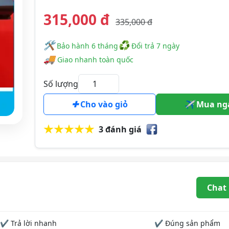
315,000 đ
335,000 đ
🛠
♻
️️ Bảo hành 6 tháng
Đổi trả 7 ngày
🚚
Giao nhanh toàn quốc
Số lượng
Cho vào giỏ
Mua ng
3 đánh giá
Chat
✔ Trả lời nhanh
✔ Đúng sản phẩm