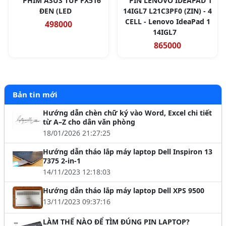
PHÍM ASUS TUF FX516
PIN LENOVO IDEAPAD 1
ĐEN (LED
14IGL7 L21C3PF0 (ZIN) - 4
CELL - Lenovo IdeaPad 1
498000
14IGL7
865000
Bản tin mới
Hướng dẫn chèn chữ ký vào Word, Excel chi tiết
từ A–Z cho dân văn phòng
18/01/2026 21:27:25
Hướng dẫn tháo lắp máy laptop Dell Inspiron 13
7375 2-in-1
14/11/2023 12:18:03
Hướng dẫn tháo lắp máy laptop Dell XPS 9500
13/11/2023 09:37:16
LÀM THẾ NÀO ĐỂ TÌM ĐÚNG PIN LAPTOP?