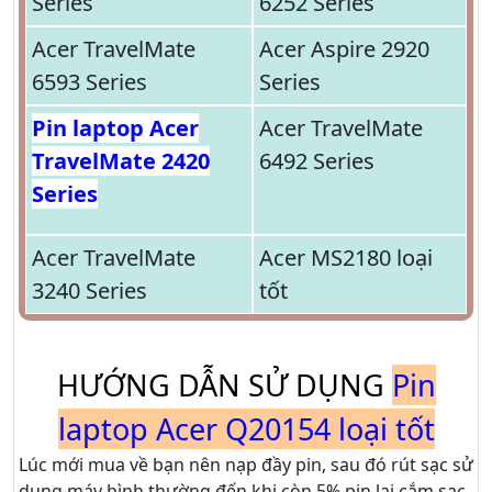
Series
6252 Series
Acer TravelMate
Acer Aspire 2920
6593 Series
Series
Pin laptop Acer
Acer TravelMate
TravelMate 2420
6492 Series
Series
Acer TravelMate
Acer MS2180 loại
3240 Series
tốt
HƯỚNG DẪN SỬ DỤNG
Pin
laptop Acer Q20154 loại tốt
Lúc mới mua về bạn nên nạp đầy pin, sau đó rút sạc sử
dụng máy bình thường đến khi còn 5% pin lại cắm sạc