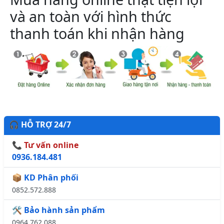
và an toàn với hình thức
thanh toán khi nhận hàng
🎧 HỖ TRỢ 24/7
📞 Tư vấn online
0936.184.481
📦 KD Phân phối
0852.572.888
🛠️ Bảo hành sản phẩm
0964.762.088