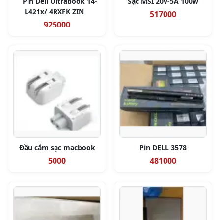
Pin Dell Ultrabook 14-
Sạc MSI 20v-5A 100w
L421x/ 4RXFK ZIN
517000
925000
Đầu cắm sạc macbook
Pin DELL 3578
5000
481000