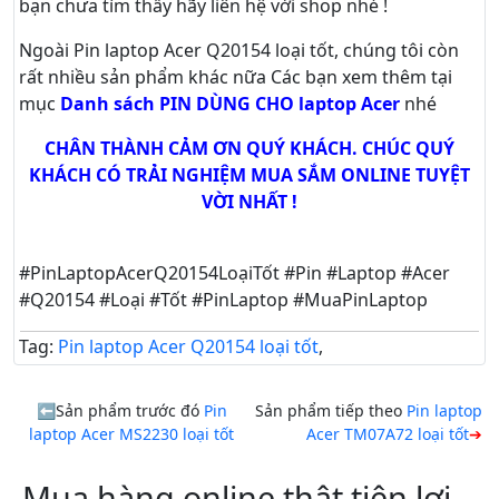
bạn chưa tìm thấy hãy
liên hệ với shop nhé !
Ngoài Pin laptop Acer Q20154 loại tốt, chúng tôi còn
rất nhiều sản phẩm khác nữa
Các bạn xem thêm tại
mục
Danh sách PIN DÙNG CHO laptop Acer
nhé
CHÂN THÀNH CẢM ƠN QUÝ KHÁCH. CHÚC QUÝ
KHÁCH CÓ TRẢI NGHIỆM MUA SẮM ONLINE TUYỆT
VỜI NHẤT !
#PinLaptopAcerQ20154LoạiTốt #Pin #Laptop #Acer
#Q20154 #Loại #Tốt #PinLaptop #MuaPinLaptop
Tag:
Pin laptop Acer Q20154 loại tốt
,
Sản phẩm trước đó
Pin
Sản phẩm tiếp theo
Pin laptop
laptop Acer MS2230 loại tốt
Acer TM07A72 loại tốt
Mua hàng online thật tiện lợi