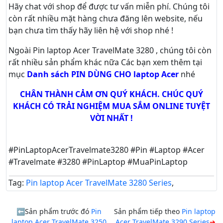
Hãy
chat
với shop để được tư vấn
miễn phí
. Chúng tôi
còn rất nhiều mặt hàng chưa đăng lên website, nếu
bạn chưa tìm thấy hãy
liên hệ với shop nhé !
Ngoài Pin laptop Acer TravelMate 3280 , chúng tôi còn
rất nhiều sản phẩm khác nữa
Các bạn xem thêm tại
mục
Danh sách PIN DÙNG CHO laptop Acer
nhé
CHÂN THÀNH CẢM ƠN QUÝ KHÁCH. CHÚC QUÝ
KHÁCH CÓ TRẢI NGHIỆM MUA SẮM ONLINE TUYỆT
VỜI NHẤT !
#PinLaptopAcerTravelmate3280 #Pin #Laptop #Acer
#Travelmate #3280 #PinLaptop #MuaPinLaptop
Tag:
Pin laptop Acer TravelMate 3280 Series
,
Sản phẩm trước đó
Pin
Sản phẩm tiếp theo
Pin laptop
laptop Acer TravelMate 3250
Acer TravelMate 3290 Series