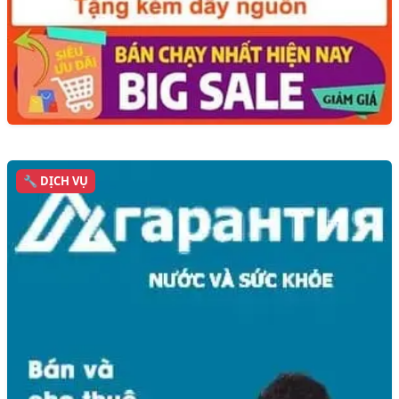
🔧 DỊCH VỤ