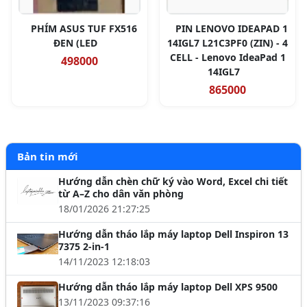
PHÍM ASUS TUF FX516
PIN LENOVO IDEAPAD 1
ĐEN (LED
14IGL7 L21C3PF0 (ZIN) - 4
CELL - Lenovo IdeaPad 1
498000
14IGL7
865000
Bản tin mới
Hướng dẫn chèn chữ ký vào Word, Excel chi tiết
từ A–Z cho dân văn phòng
18/01/2026 21:27:25
Hướng dẫn tháo lắp máy laptop Dell Inspiron 13
7375 2-in-1
14/11/2023 12:18:03
Hướng dẫn tháo lắp máy laptop Dell XPS 9500
13/11/2023 09:37:16