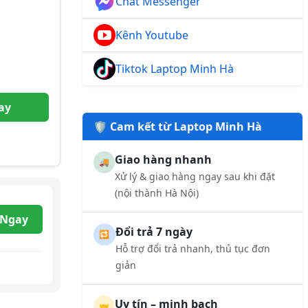
Chat Messenger
Kênh Youtube
Tiktok Laptop Minh Hà
ay
🛡️ Cam kết từ Laptop Minh Hà
Giao hàng nhanh
🚚
Xử lý & giao hàng ngay sau khi đặt
(nội thành Hà Nội)
 Ngay
Đổi trả 7 ngày
🔁
Hỗ trợ đổi trả nhanh, thủ tục đơn
giản
Uy tín – minh bạch
🤝