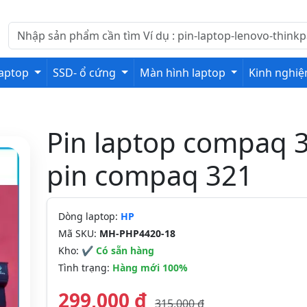
laptop
SSD- ổ cứng
Màn hình laptop
Kinh nghi
Pin laptop compaq 
pin compaq 321
Dòng laptop:
HP
Mã SKU:
MH-PHP4420-18
Kho:
✔ Có sẵn hàng
Tình trạng:
Hàng mới 100%
299,000 đ
315,000 đ