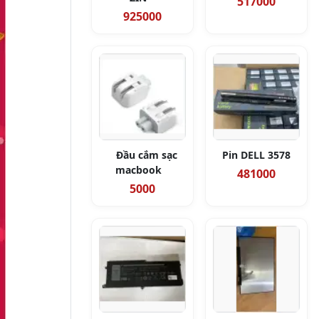
517000
925000
Đầu cắm sạc
Pin DELL 3578
macbook
481000
5000