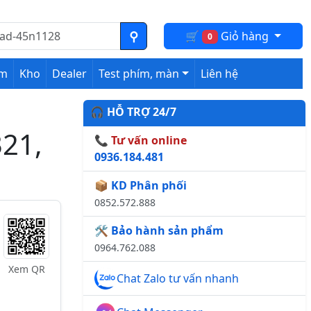
🛒
Giỏ hàng
0
ệm
Kho
Dealer
Test phím, màn
Liên hệ
🎧 HỖ TRỢ 24/7
321,
📞 Tư vấn online
0936.184.481
📦 KD Phân phối
0852.572.888
🛠️ Bảo hành sản phẩm
0964.762.088
Xem QR
Chat Zalo tư vấn nhanh