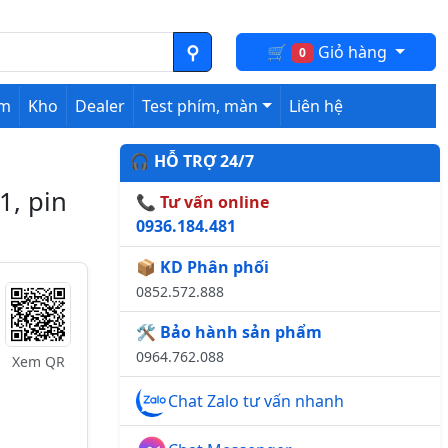
🛒
Giỏ hàng
0
ệm
Kho
Dealer
Test phím, màn
Liên hệ
🎧 HỖ TRỢ 24/7
1, pin
📞 Tư vấn online
0936.184.481
📦 KD Phân phối
0852.572.888
🛠️ Bảo hành sản phẩm
0964.762.088
Xem QR
Chat Zalo tư vấn nhanh