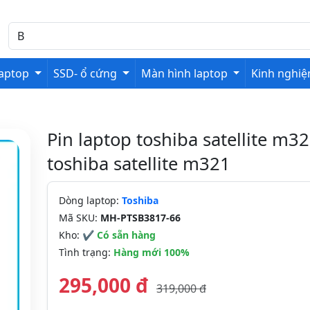
laptop
SSD- ổ cứng
Màn hình laptop
Kinh nghi
Pin laptop toshiba satellite m32
toshiba satellite m321
Dòng laptop:
Toshiba
Mã SKU:
MH-PTSB3817-66
Kho:
✔ Có sẵn hàng
Tình trạng:
Hàng mới 100%
295,000 đ
319,000 đ