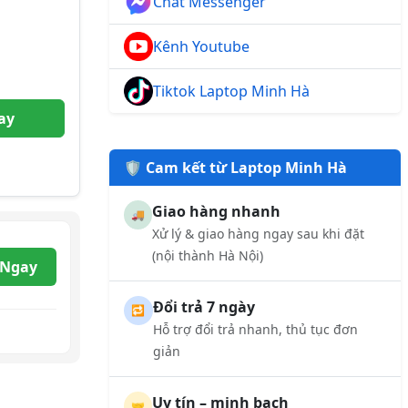
Chat Messenger
Kênh Youtube
Tiktok Laptop Minh Hà
ay
🛡️ Cam kết từ Laptop Minh Hà
Giao hàng nhanh
🚚
Xử lý & giao hàng ngay sau khi đặt
(nội thành Hà Nội)
 Ngay
Đổi trả 7 ngày
🔁
Hỗ trợ đổi trả nhanh, thủ tục đơn
giản
Uy tín – minh bạch
🤝