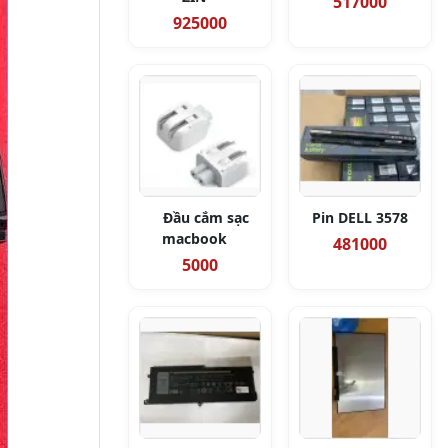
517000
925000
Đầu cắm sạc
Pin DELL 3578
macbook
481000
5000