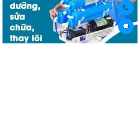
📞
💬
Liên hệ
Kim Bôi, Vạn Kim, Mỹ Đức ,Hà Nội
0936.184.481