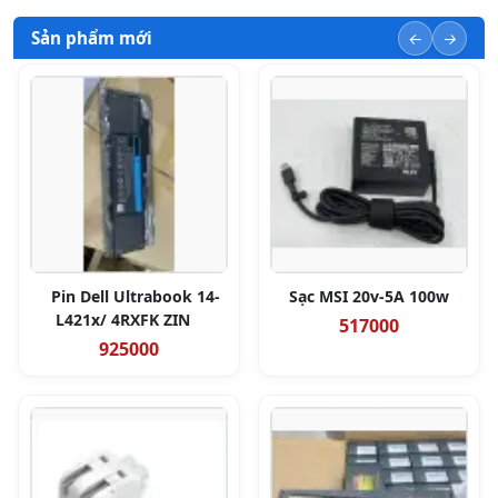
Sản phẩm mới
Pin Dell Ultrabook 14-
Sạc MSI 20v-5A 100w
L421x/ 4RXFK ZIN
517000
925000