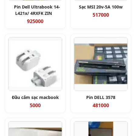
Pin Dell Ultrabook 14-
Sạc MSI 20v-5A 100w
L421x/ 4RXFK ZIN
517000
925000
Đầu cắm sạc macbook
Pin DELL 3578
5000
481000