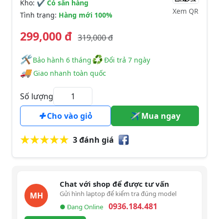
Kho:
✔ Có sẵn hàng
Xem QR
Tình trạng:
Hàng mới 100%
299,000 đ
319,000 đ
🛠
♻
️️ Bảo hành 6 tháng
Đổi trả 7 ngày
🚚
Giao nhanh toàn quốc
Số lượng
Cho vào giỏ
Mua ngay
3 đánh giá
Chat với shop để được tư vấn
Gửi hình laptop để kiểm tra đúng model
MH
0936.184.481
● Đang Online