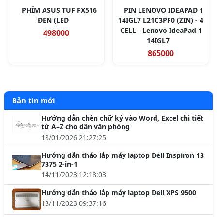
PHÍM ASUS TUF FX516
PIN LENOVO IDEAPAD 1
ĐEN (LED
14IGL7 L21C3PF0 (ZIN) - 4
CELL - Lenovo IdeaPad 1
498000
14IGL7
865000
Bản tin mới
Hướng dẫn chèn chữ ký vào Word, Excel chi tiết
từ A–Z cho dân văn phòng
18/01/2026 21:27:25
Hướng dẫn tháo lắp máy laptop Dell Inspiron 13
7375 2-in-1
14/11/2023 12:18:03
Hướng dẫn tháo lắp máy laptop Dell XPS 9500
13/11/2023 09:37:16