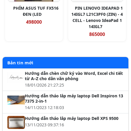
PHÍM ASUS TUF FX516
PIN LENOVO IDEAPAD 1
ĐEN (LED
14IGL7 L21C3PF0 (ZIN) - 4
CELL - Lenovo IdeaPad 1
498000
14IGL7
865000
Bản tin mới
Hướng dẫn chèn chữ ký vào Word, Excel chi tiết
từ A–Z cho dân văn phòng
18/01/2026 21:27:25
Hướng dẫn tháo lắp máy laptop Dell Inspiron 13
7375 2-in-1
14/11/2023 12:18:03
Hướng dẫn tháo lắp máy laptop Dell XPS 9500
13/11/2023 09:37:16