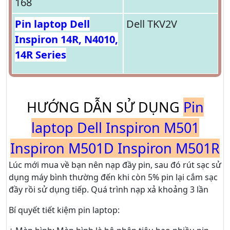
168
Pin laptop Dell
Dell TKV2V
Inspiron 14R, N4010,
14R Series
HƯỚNG DẪN SỬ DỤNG
Pin
laptop Dell Inspiron M501
Inspiron M501D Inspiron M501R
Lúc mới mua về bạn nên nạp đầy pin, sau đó rút sạc sử
dụng máy bình thường đến khi còn 5% pin lại cắm sạc
đầy rồi sử dụng tiếp. Quá trình nạp xả khoảng 3 lần
Bí quyết tiết kiệm pin laptop: