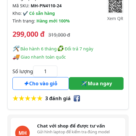
Mã SKU:
MH-PN4110-24
Kho:
✔ Có sẵn hàng
Xem QR
Tình trạng:
Hàng mới 100%
299,000 đ
319,000 đ
🛠
♻
️️ Bảo hành 6 tháng
Đổi trả 7 ngày
🚚
Giao nhanh toàn quốc
Số lượng
Cho vào giỏ
Mua ngay
3 đánh giá
Chat với shop để được tư vấn
Gửi hình laptop để kiểm tra đúng model
MH