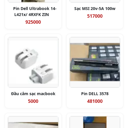
Pin Dell Ultrabook 14-
Sạc MSI 20v-5A 100w
L421x/ 4RXFK ZIN
517000
925000
Đầu cắm sạc macbook
Pin DELL 3578
5000
481000