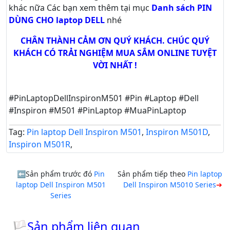
khác nữa
Các bạn xem thêm tại mục
Danh sách PIN
DÙNG CHO laptop DELL
nhé
CHÂN THÀNH CẢM ƠN QUÝ KHÁCH. CHÚC QUÝ
KHÁCH CÓ TRẢI NGHIỆM MUA SẮM ONLINE TUYỆT
VỜI NHẤT !
#PinLaptopDellInspironM501 #Pin #Laptop #Dell
#Inspiron #M501 #PinLaptop #MuaPinLaptop
Tag:
Pin laptop Dell Inspiron M501
,
Inspiron M501D
,
Inspiron M501R
,
Sản phẩm trước đó
Pin
Sản phẩm tiếp theo
Pin laptop
laptop Dell Inspiron M501
Dell Inspiron M5010 Series
Series
🏳Sản phẩm liên quan