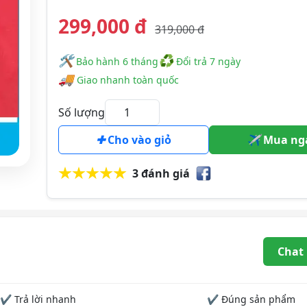
299,000 đ
319,000 đ
🛠
♻
️️ Bảo hành 6 tháng
Đổi trả 7 ngày
🚚
Giao nhanh toàn quốc
Số lượng
Cho vào giỏ
Mua ng
3 đánh giá
Chat
✔ Trả lời nhanh
✔ Đúng sản phẩm