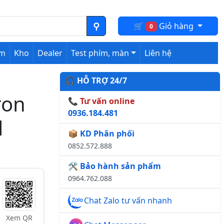
🛒
Giỏ hàng
0
ệm
Kho
Dealer
Test phím, màn
Liên hệ
🎧 HỖ TRỢ 24/7
ron
📞 Tư vấn online
0936.184.481
l
📦 KD Phân phối
0852.572.888
🛠️ Bảo hành sản phẩm
0964.762.088
Chat Zalo tư vấn nhanh
Xem QR