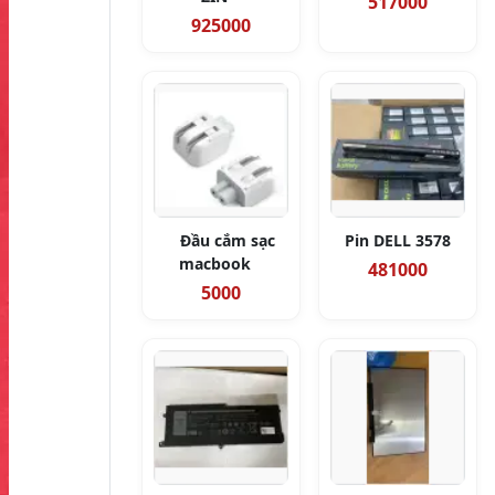
517000
925000
Đầu cắm sạc
Pin DELL 3578
macbook
481000
5000