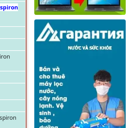
nspiron
iron
spiron