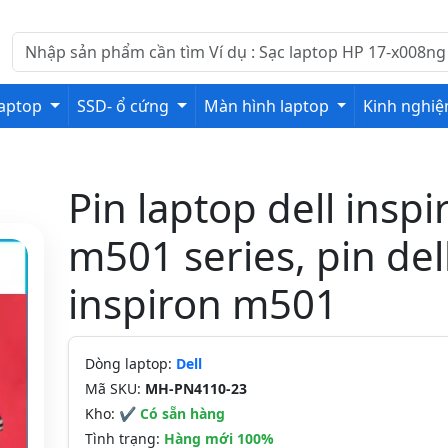
laptop
SSD- ổ cứng
Màn hình laptop
Kinh nghi
Pin laptop dell inspi
m501 series, pin del
inspiron m501
Dòng laptop:
Dell
Mã SKU:
MH-PN4110-23
Kho:
✔ Có sẵn hàng
Tình trạng:
Hàng mới 100%