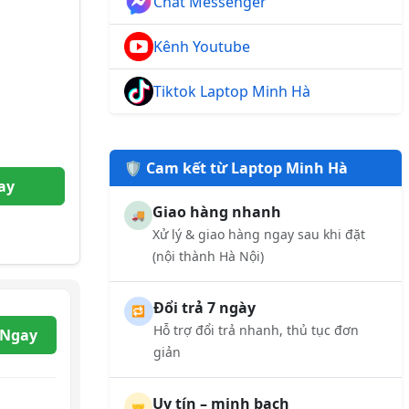
Chat Messenger
Kênh Youtube
Tiktok Laptop Minh Hà
🛡️ Cam kết từ Laptop Minh Hà
ay
Giao hàng nhanh
🚚
Xử lý & giao hàng ngay sau khi đặt
(nội thành Hà Nội)
Đổi trả 7 ngày
🔁
Hỗ trợ đổi trả nhanh, thủ tục đơn
 Ngay
giản
Uy tín – minh bạch
🤝