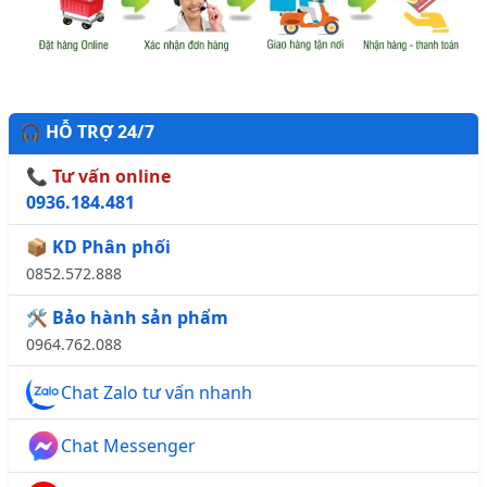
🎧 HỖ TRỢ 24/7
📞 Tư vấn online
0936.184.481
📦 KD Phân phối
0852.572.888
🛠️ Bảo hành sản phẩm
0964.762.088
Chat Zalo tư vấn nhanh
Chat Messenger