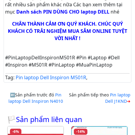
rất nhiều sản phẩm khác nữa
Các bạn xem thêm tại
mục
Danh sách PIN DÙNG CHO laptop DELL
nhé
CHÂN THÀNH CẢM ƠN QUÝ KHÁCH. CHÚC QUÝ
KHÁCH CÓ TRẢI NGHIỆM MUA SẮM ONLINE TUYỆT
VỜI NHẤT !
#PinLaptopDellInspironM501R #Pin #Laptop #Dell
#Inspiron #M501R #PinLaptop #MuaPinLaptop
Tag:
Pin laptop Dell Inspiron M501R
,
Sản phẩm trước đó
Pin
Sản phẩm tiếp theo
Pin laptop
laptop Dell Inspiron N4010
Dell J1KND
🏳Sản phẩm liên quan
-6%
-14%