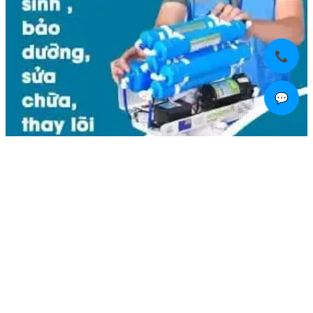
📞
💬
Liên hệ
Kim Bôi, Vạn Kim, Mỹ Đức ,Hà Nội