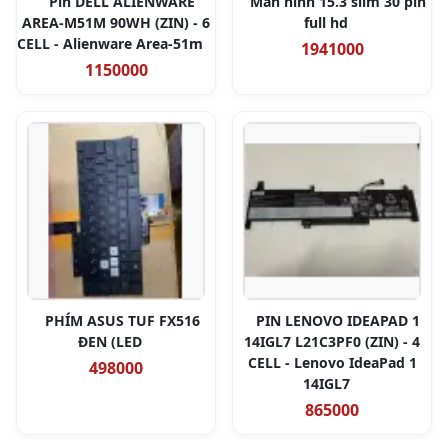
Pin DELL ALIENWARE
Màn hình 15.3 slim 30 pin
AREA-M51M 90WH (ZIN) - 6
full hd
CELL - Alienware Area-51m
1941000
1150000
PHÍM ASUS TUF FX516
PIN LENOVO IDEAPAD 1
ĐEN (LED
14IGL7 L21C3PF0 (ZIN) - 4
CELL - Lenovo IdeaPad 1
498000
14IGL7
865000