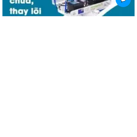
Liên hệ
Kim Bôi, Vạn Kim, Mỹ Đức ,Hà Nội
0936.184.481
linhkienlaptopamilo@gmail.com
Khách hàng