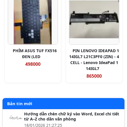
PHÍM ASUS TUF FX516
PIN LENOVO IDEAPAD 1
ĐEN (LED
14IGL7 L21C3PF0 (ZIN) - 4
CELL - Lenovo IdeaPad 1
498000
14IGL7
865000
Bản tin mới
Hướng dẫn chèn chữ ký vào Word, Excel chi tiết
từ A–Z cho dân văn phòng
18/01/2026 21:27:25