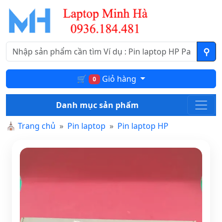
🛒
Giỏ hàng
0
Danh mục sản phẩm
⛪
Trang chủ
Pin laptop
Pin laptop HP