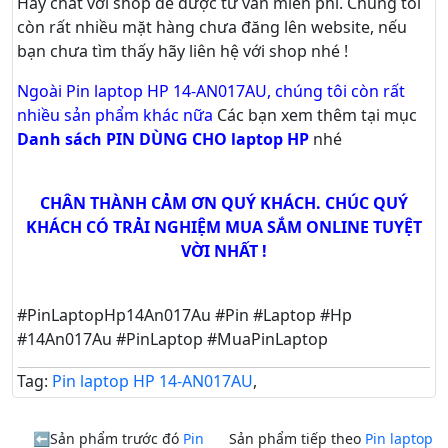
Hãy
chat
với shop để được tư vấn
miễn phí
. Chúng tôi
còn rất nhiều mặt hàng chưa đăng lên website, nếu
bạn chưa tìm thấy hãy
liên hệ với shop nhé !
Ngoài Pin laptop HP 14-AN017AU, chúng tôi còn rất
nhiều sản phẩm khác nữa
Các bạn xem thêm tại mục
Danh sách PIN DÙNG CHO laptop HP
nhé
CHÂN THÀNH CẢM ƠN QUÝ KHÁCH. CHÚC QUÝ
KHÁCH CÓ TRẢI NGHIỆM MUA SẮM ONLINE TUYỆT
VỜI NHẤT !
#PinLaptopHp14An017Au #Pin #Laptop #Hp
#14An017Au #PinLaptop #MuaPinLaptop
Tag:
Pin laptop HP 14-AN017AU
,
Sản phẩm trước đó
Pin
Sản phẩm tiếp theo
Pin laptop