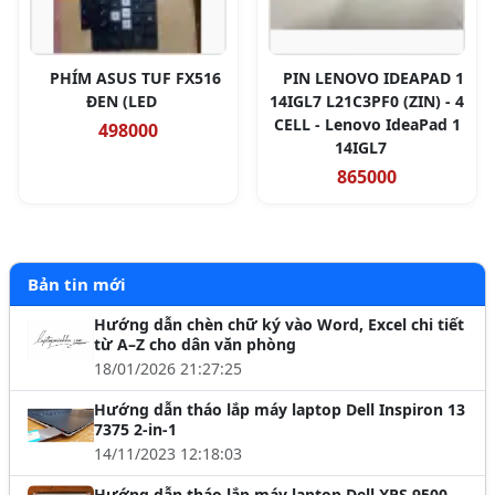
PHÍM ASUS TUF FX516
PIN LENOVO IDEAPAD 1
ĐEN (LED
14IGL7 L21C3PF0 (ZIN) - 4
CELL - Lenovo IdeaPad 1
498000
14IGL7
865000
Bản tin mới
Hướng dẫn chèn chữ ký vào Word, Excel chi tiết
từ A–Z cho dân văn phòng
18/01/2026 21:27:25
Hướng dẫn tháo lắp máy laptop Dell Inspiron 13
7375 2-in-1
14/11/2023 12:18:03
Hướng dẫn tháo lắp máy laptop Dell XPS 9500