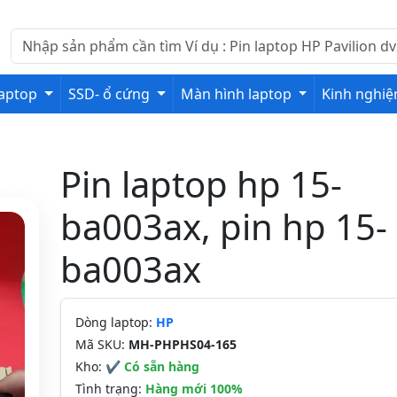
laptop
SSD- ổ cứng
Màn hình laptop
Kinh nghi
Pin laptop hp 15-
ba003ax, pin hp 15-
ba003ax
Dòng laptop:
HP
Mã SKU:
MH-PHPHS04-165
Kho:
✔ Có sẵn hàng
Tình trạng:
Hàng mới 100%