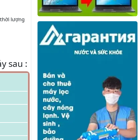
 thời lượng
y sau :