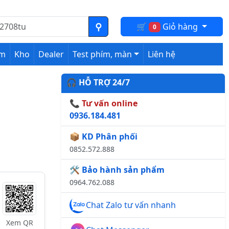
🛒
Giỏ hàng
0
ệm
Kho
Dealer
Test phím, màn
Liên hệ
🎧 HỖ TRỢ 24/7
📞 Tư vấn online
0936.184.481
📦 KD Phân phối
0852.572.888
🛠️ Bảo hành sản phẩm
0964.762.088
Chat Zalo tư vấn nhanh
Xem QR