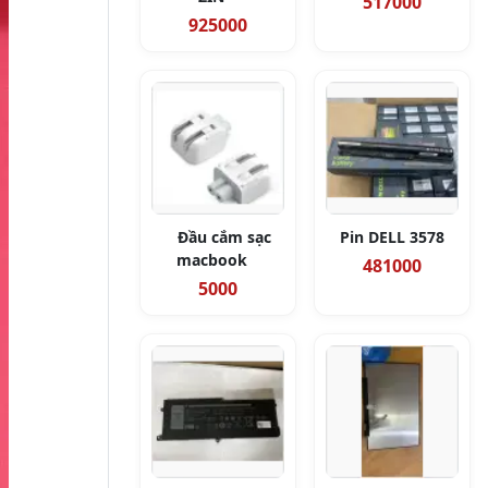
517000
925000
Đầu cắm sạc
Pin DELL 3578
macbook
481000
5000