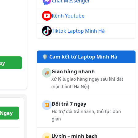
Chat Messenger
Kênh Youtube
Tiktok Laptop Minh Hà
🛡️ Cam kết từ Laptop Minh Hà
ay
Giao hàng nhanh
🚚
Xử lý & giao hàng ngay sau khi đặt
(nội thành Hà Nội)
Đổi trả 7 ngày
🔁
Hỗ trợ đổi trả nhanh, thủ tục đơn
 Ngay
giản
Uy tín – minh bạch
🤝