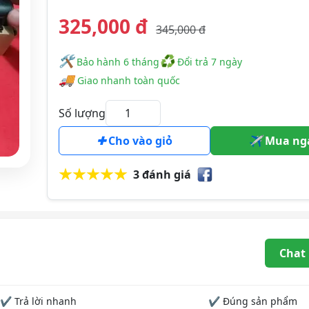
325,000 đ
345,000 đ
🛠
♻
️️ Bảo hành 6 tháng
Đổi trả 7 ngày
🚚
Giao nhanh toàn quốc
Số lượng
Cho vào giỏ
Mua ng
3 đánh giá
Chat
✔ Trả lời nhanh
✔ Đúng sản phẩm