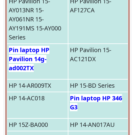
HP Pavilion 15-
HP Pavilion 15-
AY013NR 15-
AF127CA
AY061NR 15-
AY191MS 15-AY000
Series
Pin laptop HP
HP Pavilion 15-
Pavilion 14g-
AC121DX
ad002TX
HP 14-AR009TX
HP 15-BD Series
HP 14-AC018
Pin laptop HP 346
G3
HP 15Z-BA000
HP 14-AN017AU