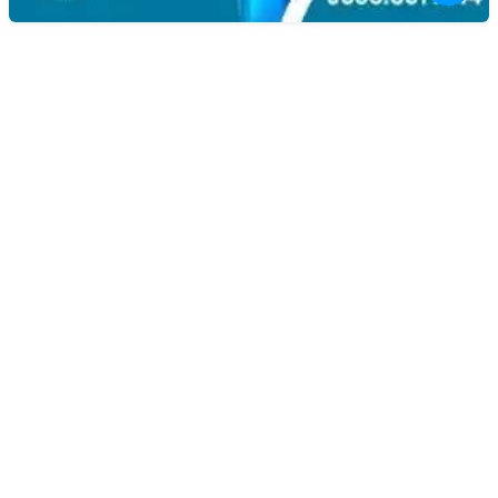
Liên hệ
Kim Bôi, Vạn Kim, Mỹ Đức ,Hà Nội
0936.184.481
linhkienlaptopamilo@gmail.com
Khách hàng
Tài khoản của tôi
Lịch sử đơn hàng
Danh sách yêu thích