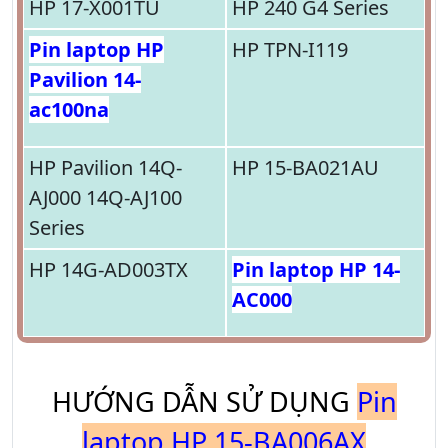
HP 17-X001TU
HP 240 G4 Series
Pin laptop HP
HP TPN-I119
Pavilion 14-
ac100na
HP Pavilion 14Q-
HP 15-BA021AU
AJ000 14Q-AJ100
Series
HP 14G-AD003TX
Pin laptop HP 14-
AC000
HƯỚNG DẪN SỬ DỤNG
Pin
laptop HP 15-BA006AX