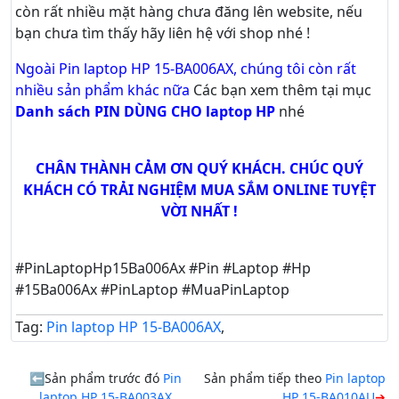
còn rất nhiều mặt hàng chưa đăng lên website, nếu
bạn chưa tìm thấy hãy
liên hệ với shop nhé !
Ngoài Pin laptop HP 15-BA006AX, chúng tôi còn rất
nhiều sản phẩm khác nữa
Các bạn xem thêm tại mục
Danh sách PIN DÙNG CHO laptop HP
nhé
CHÂN THÀNH CẢM ƠN QUÝ KHÁCH. CHÚC QUÝ
KHÁCH CÓ TRẢI NGHIỆM MUA SẮM ONLINE TUYỆT
VỜI NHẤT !
#PinLaptopHp15Ba006Ax #Pin #Laptop #Hp
#15Ba006Ax #PinLaptop #MuaPinLaptop
Tag:
Pin laptop HP 15-BA006AX
,
Sản phẩm trước đó
Pin
Sản phẩm tiếp theo
Pin laptop
laptop HP 15-BA003AX
HP 15-BA010AU