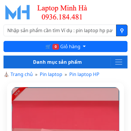
🛒
Giỏ hàng
0
Danh mục sản phẩm
⛪
Trang chủ
Pin laptop
Pin laptop HP