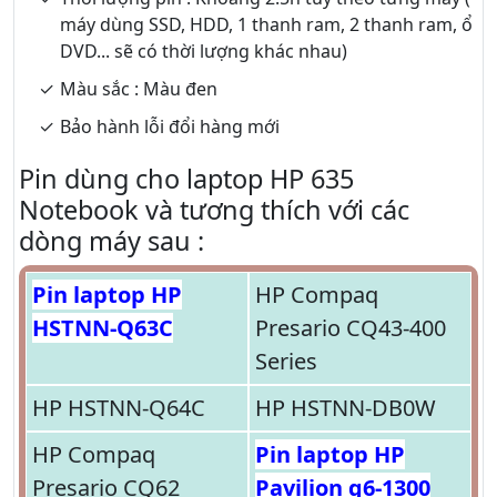
máy dùng SSD, HDD, 1 thanh ram, 2 thanh ram, ổ
DVD... sẽ có thời lượng khác nhau)
Màu sắc : Màu đen
Bảo hành lỗi đổi hàng mới
Pin dùng cho laptop HP 635
Notebook và tương thích với các
dòng máy sau :
Pin laptop HP
HP Compaq
HSTNN-Q63C
Presario CQ43-400
Series
HP HSTNN-Q64C
HP HSTNN-DB0W
HP Compaq
Pin laptop HP
Presario CQ62
Pavilion g6-1300