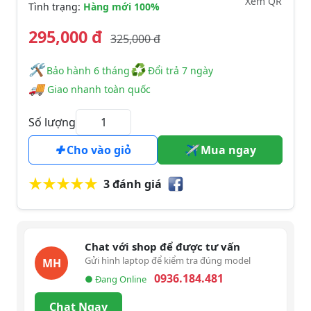
Xem QR
Tình trạng:
Hàng mới 100%
295,000 đ
325,000 đ
🛠
♻
️️ Bảo hành 6 tháng
Đổi trả 7 ngày
🚚
Giao nhanh toàn quốc
Số lượng
Cho vào giỏ
Mua ngay
3 đánh giá
Chat với shop để được tư vấn
Gửi hình laptop để kiểm tra đúng model
MH
0936.184.481
● Đang Online
Chat Ngay