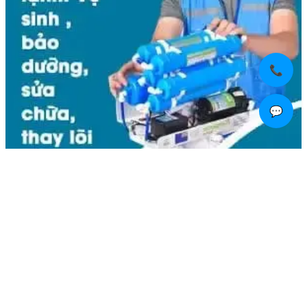
📞
💬
Liên hệ