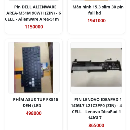
Pin DELL ALIENWARE
Màn hình 15.3 slim 30 pin
AREA-M51M 90WH (ZIN) - 6
full hd
CELL - Alienware Area-51m
1941000
1150000
PHÍM ASUS TUF FX516
PIN LENOVO IDEAPAD 1
ĐEN (LED
14IGL7 L21C3PF0 (ZIN) - 4
CELL - Lenovo IdeaPad 1
498000
14IGL7
865000