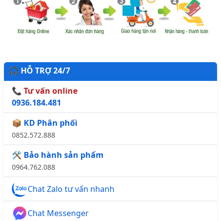
🎧 HỖ TRỢ 24/7
📞 Tư vấn online
0936.184.481
📦 KD Phân phối
0852.572.888
🛠️ Bảo hành sản phẩm
0964.762.088
Chat Zalo tư vấn nhanh
Chat Messenger