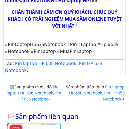
Danh sách PIN DÙNG CHO laptop HP
nhé
CHÂN THÀNH CẢM ƠN QUÝ KHÁCH. CHÚC QUÝ
KHÁCH CÓ TRẢI NGHIỆM MUA SẮM ONLINE TUYỆT
VỜI NHẤT !
#PinLaptopHp635Notebook #Pin #Laptop #Hp #635
#Notebook #PinLaptop #MuaPinLaptop
Tag:
Pin laptop HP 635 Notebook
,
Pin HP 635
Notebook
,
Sản phẩm trước đó
Pin
Sản phẩm tiếp theo
Pin laptop
laptop HP 636 Notebook, Pin
HP 650 Notebook, Pin HP 650
HP 636 Notebook
Notebook
🏳Sản phẩm liên quan
-11%