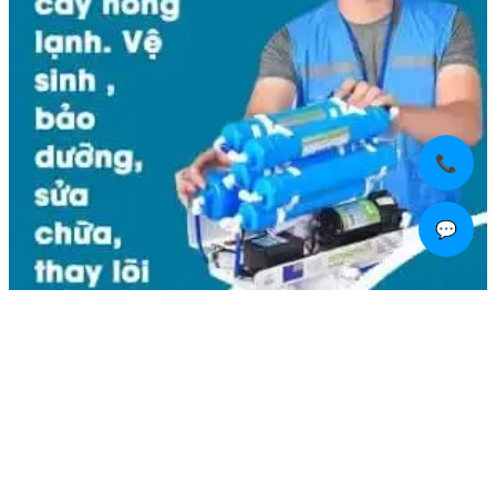
📞
💬
Liên hệ