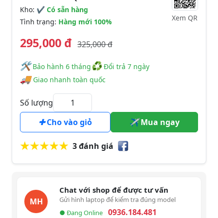
Kho:
✔ Có sẵn hàng
Xem QR
Tình trạng:
Hàng mới 100%
295,000 đ
325,000 đ
🛠
♻
️️ Bảo hành 6 tháng
Đổi trả 7 ngày
🚚
Giao nhanh toàn quốc
Số lượng
Cho vào giỏ
Mua ngay
3 đánh giá
Chat với shop để được tư vấn
Gửi hình laptop để kiểm tra đúng model
MH
0936.184.481
● Đang Online