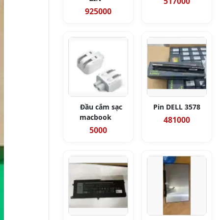
517000
925000
Đầu cắm sạc
Pin DELL 3578
macbook
481000
5000