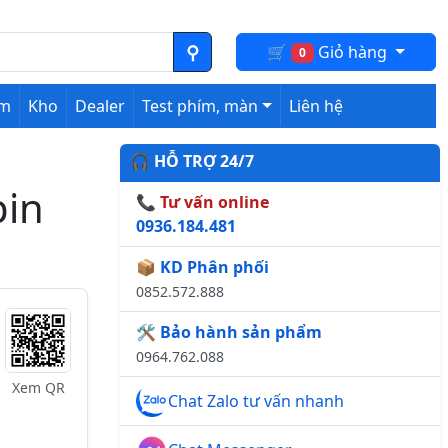
🛒
Giỏ hàng
0
ệm
Kho
Dealer
Test phím, màn
Liên hệ
🎧 HỖ TRỢ 24/7
pin
📞 Tư vấn online
0936.184.481
📦 KD Phân phối
0852.572.888
🛠️ Bảo hành sản phẩm
0964.762.088
Xem QR
Chat Zalo tư vấn nhanh