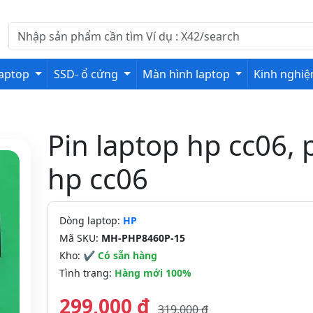
laptop
SSD- ổ cứng
Màn hình laptop
Kinh nghi
Pin laptop hp cc06, 
hp cc06
Dòng laptop:
HP
Mã SKU:
MH-PHP8460P-15
Kho:
✔ Có sẵn hàng
Tình trạng:
Hàng mới 100%
299,000 đ
319,000 đ