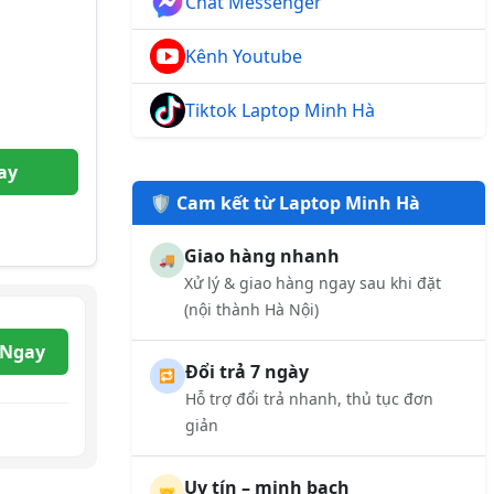
Chat Messenger
Kênh Youtube
Tiktok Laptop Minh Hà
ay
🛡️ Cam kết từ Laptop Minh Hà
Giao hàng nhanh
🚚
Xử lý & giao hàng ngay sau khi đặt
(nội thành Hà Nội)
 Ngay
Đổi trả 7 ngày
🔁
Hỗ trợ đổi trả nhanh, thủ tục đơn
giản
Uy tín – minh bạch
🤝