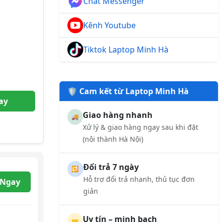
Chat Messenger
Kênh Youtube
Tiktok Laptop Minh Hà
🛡️ Cam kết từ Laptop Minh Hà
ay
Giao hàng nhanh
🚚
Xử lý & giao hàng ngay sau khi đặt
(nội thành Hà Nội)
Đổi trả 7 ngày
🔁
Hỗ trợ đổi trả nhanh, thủ tục đơn
 Ngay
giản
Uy tín – minh bạch
🤝