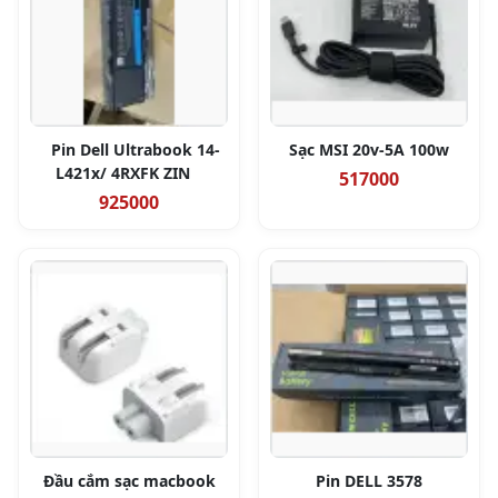
Pin Dell Ultrabook 14-
Sạc MSI 20v-5A 100w
L421x/ 4RXFK ZIN
517000
925000
Đầu cắm sạc macbook
Pin DELL 3578