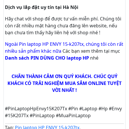
Dịch vụ lắp đặt uy tín tại Hà Nội
Hãy
chat
với shop để được tư vấn
miễn phí
. Chúng tôi
còn rất nhiều mặt hàng chưa đăng lên website, nếu
bạn chưa tìm thấy hãy
liên hệ với shop nhé !
Ngoài Pin laptop HP ENVY 15-k207tx, chúng tôi còn rất
nhiều sản phẩm khác nữa
Các bạn xem thêm tại mục
Danh sách PIN DÙNG CHO laptop HP
nhé
CHÂN THÀNH CẢM ƠN QUÝ KHÁCH. CHÚC QUÝ
KHÁCH CÓ TRẢI NGHIỆM MUA SẮM ONLINE TUYỆT
VỜI NHẤT !
#PinLaptopHpEnvy15K207Tx #Pin #Laptop #Hp #Envy
#15K207Tx #PinLaptop #MuaPinLaptop
Tag:
Pin laptop HP ENVY 15-k207tx
,