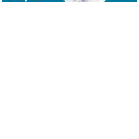
Liên hệ
Kim Bôi, Vạn Kim, Mỹ Đức ,Hà Nội
0936.184.481
linhkienlaptopamilo@gmail.com
Khách hàng
Tài khoản của tôi