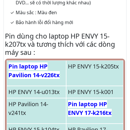
DVD... sẽ có thời lượng khác nhau)
Màu sắc : Màu đen
Bảo hành lỗi đổi hàng mới
Pin dùng cho laptop HP ENVY 15-
k207tx và tương thích với các dòng
máy sau :
Pin laptop HP
HP ENVY 15-k205tx
Pavilion 14-v226tx
HP ENVY 14-u013tx
HP ENVY 15-k001
HP Pavilion 14-
Pin laptop HP
v241tx
ENVY 17-k216tx
HP ENVY 15-k104tx
HP Pavilion 17-