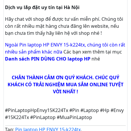
Dịch vụ lắp đặt uy tín tại Hà Nội
Hãy
chat
với shop để được tư vấn
miễn phí
. Chúng tôi
còn rất nhiều mặt hàng chưa đăng lên website, nếu
bạn chưa tìm thấy hãy
liên hệ với shop nhé !
Ngoài Pin laptop HP ENVY 15-k224tx, chúng tôi còn rất
nhiều sản phẩm khác nữa
Các bạn xem thêm tại mục
Danh sách PIN DÙNG CHO laptop HP
nhé
CHÂN THÀNH CẢM ƠN QUÝ KHÁCH. CHÚC QUÝ
KHÁCH CÓ TRẢI NGHIỆM MUA SẮM ONLINE TUYỆT
VỜI NHẤT !
#PinLaptopHpEnvy15K224Tx #Pin #Laptop #Hp #Envy
#15K224Tx #PinLaptop #MuaPinLaptop
Tag:
Pin laptop HP ENVY 15-k224tx
,