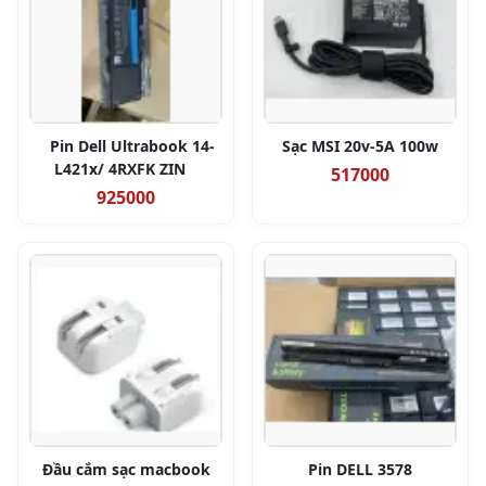
Pin Dell Ultrabook 14-
Sạc MSI 20v-5A 100w
L421x/ 4RXFK ZIN
517000
925000
Đầu cắm sạc macbook
Pin DELL 3578