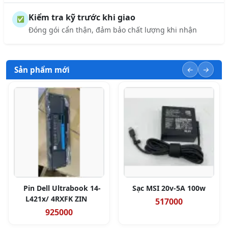
Kiểm tra kỹ trước khi giao
✅
Đóng gói cẩn thận, đảm bảo chất lượng khi nhận
Sản phẩm mới
Pin Dell Ultrabook 14-
Sạc MSI 20v-5A 100w
L421x/ 4RXFK ZIN
517000
925000