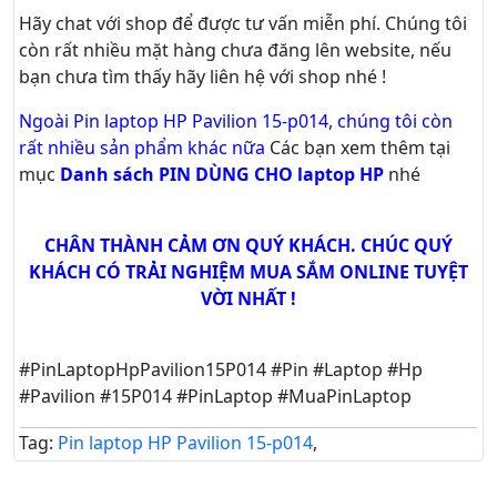
Hãy
chat
với shop để được tư vấn
miễn phí
. Chúng tôi
còn rất nhiều mặt hàng chưa đăng lên website, nếu
bạn chưa tìm thấy hãy
liên hệ với shop nhé !
Ngoài Pin laptop HP Pavilion 15-p014, chúng tôi còn
rất nhiều sản phẩm khác nữa
Các bạn xem thêm tại
mục
Danh sách PIN DÙNG CHO laptop HP
nhé
CHÂN THÀNH CẢM ƠN QUÝ KHÁCH. CHÚC QUÝ
KHÁCH CÓ TRẢI NGHIỆM MUA SẮM ONLINE TUYỆT
VỜI NHẤT !
#PinLaptopHpPavilion15P014 #Pin #Laptop #Hp
#Pavilion #15P014 #PinLaptop #MuaPinLaptop
Tag:
Pin laptop HP Pavilion 15-p014
,