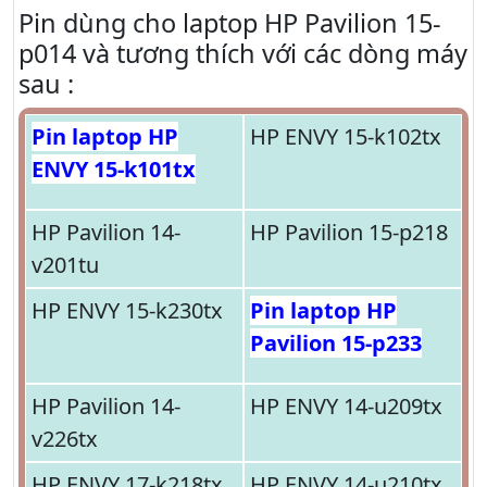
Pin dùng cho laptop HP Pavilion 15-
p014 và tương thích với các dòng máy
sau :
Pin laptop HP
HP ENVY 15-k102tx
ENVY 15-k101tx
HP Pavilion 14-
HP Pavilion 15-p218
v201tu
HP ENVY 15-k230tx
Pin laptop HP
Pavilion 15-p233
HP Pavilion 14-
HP ENVY 14-u209tx
v226tx
HP ENVY 17-k218tx
HP ENVY 14-u210tx