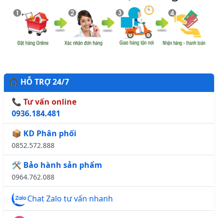
🎧 HỖ TRỢ 24/7
📞 Tư vấn online
0936.184.481
📦 KD Phân phối
0852.572.888
🛠️ Bảo hành sản phẩm
0964.762.088
Chat Zalo tư vấn nhanh