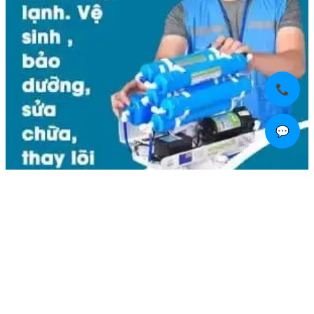
📞
💬
Liên hệ