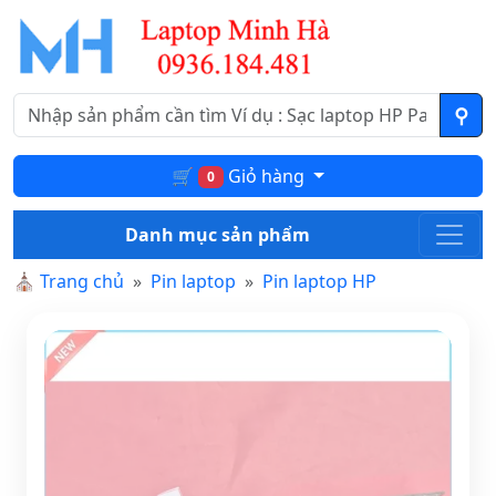
🛒
Giỏ hàng
0
Danh mục sản phẩm
⛪
Trang chủ
Pin laptop
Pin laptop HP