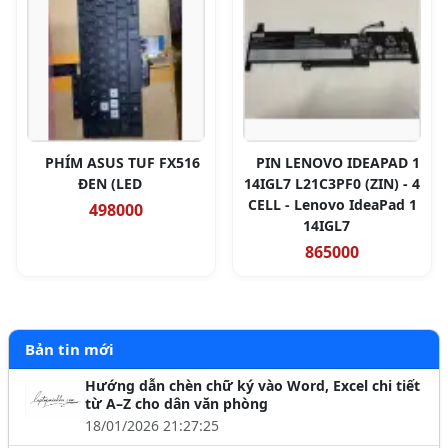
PHÍM ASUS TUF FX516
PIN LENOVO IDEAPAD 1
ĐEN (LED
14IGL7 L21C3PF0 (ZIN) - 4
CELL - Lenovo IdeaPad 1
498000
14IGL7
865000
Bản tin mới
Hướng dẫn chèn chữ ký vào Word, Excel chi tiết
từ A–Z cho dân văn phòng
18/01/2026 21:27:25