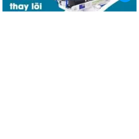
Liên hệ
Kim Bôi, Vạn Kim, Mỹ Đức ,Hà Nội
0936.184.481
linhkienlaptopamilo@gmail.com
Khách hàng