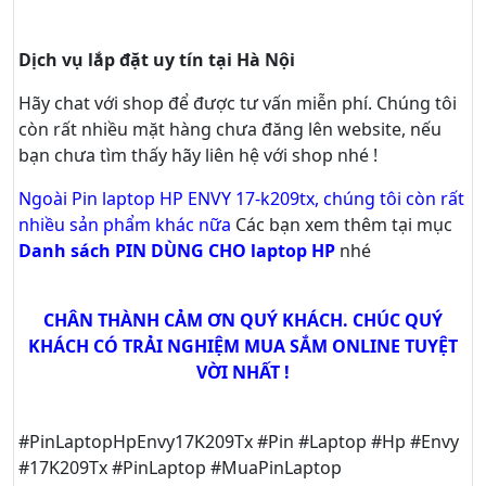
Dịch vụ lắp đặt uy tín tại Hà Nội
Hãy
chat
với shop để được tư vấn
miễn phí
. Chúng tôi
còn rất nhiều mặt hàng chưa đăng lên website, nếu
bạn chưa tìm thấy hãy
liên hệ với shop nhé !
Ngoài Pin laptop HP ENVY 17-k209tx, chúng tôi còn rất
nhiều sản phẩm khác nữa
Các bạn xem thêm tại mục
Danh sách PIN DÙNG CHO laptop HP
nhé
CHÂN THÀNH CẢM ƠN QUÝ KHÁCH. CHÚC QUÝ
KHÁCH CÓ TRẢI NGHIỆM MUA SẮM ONLINE TUYỆT
VỜI NHẤT !
#PinLaptopHpEnvy17K209Tx #Pin #Laptop #Hp #Envy
#17K209Tx #PinLaptop #MuaPinLaptop