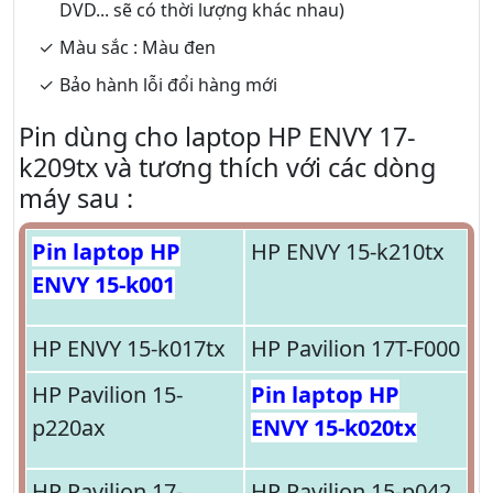
DVD... sẽ có thời lượng khác nhau)
Màu sắc : Màu đen
Bảo hành lỗi đổi hàng mới
Pin dùng cho laptop HP ENVY 17-
k209tx và tương thích với các dòng
máy sau :
Pin laptop HP
HP ENVY 15-k210tx
ENVY 15-k001
HP ENVY 15-k017tx
HP Pavilion 17T-F000
HP Pavilion 15-
Pin laptop HP
p220ax
ENVY 15-k020tx
HP Pavilion 17-
HP Pavilion 15-p042