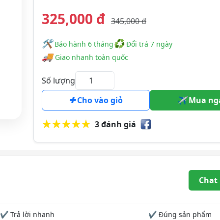
325,000 đ
345,000 đ
🛠
♻
️️ Bảo hành 6 tháng
Đổi trả 7 ngày
🚚
Giao nhanh toàn quốc
Số lượng
Cho vào giỏ
Mua ng
3 đánh giá
Chat
✔ Trả lời nhanh
✔ Đúng sản phẩm