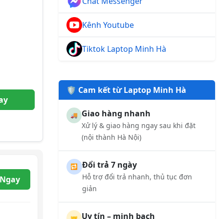
Chat Messenger
Kênh Youtube
Tiktok Laptop Minh Hà
🛡️ Cam kết từ Laptop Minh Hà
ay
Giao hàng nhanh
🚚
Xử lý & giao hàng ngay sau khi đặt
(nội thành Hà Nội)
Đổi trả 7 ngày
🔁
Hỗ trợ đổi trả nhanh, thủ tục đơn
 Ngay
giản
Uy tín – minh bạch
🤝