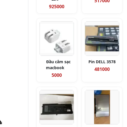
517000
925000
Đầu cắm sạc
Pin DELL 3578
macbook
481000
5000