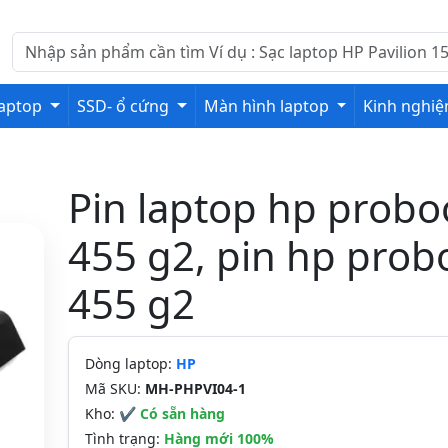
laptop
SSD- ổ cứng
Màn hình laptop
Kinh nghi
Pin laptop hp probo
455 g2, pin hp prob
455 g2
Dòng laptop:
HP
Mã SKU:
MH-PHPVI04-1
Kho:
✔ Có sẵn hàng
Tình trạng:
Hàng mới 100%