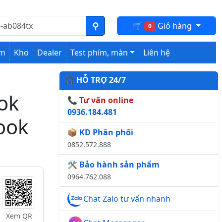
🛒
Giỏ hàng
0
ệm
Kho
Dealer
Test phím, màn
Liên hệ
🎧 HỖ TRỢ 24/7
ok
📞 Tư vấn online
0936.184.481
ook
📦 KD Phân phối
0852.572.888
🛠️ Bảo hành sản phẩm
0964.762.088
Chat Zalo tư vấn nhanh
Xem QR