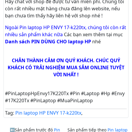
Hãy
chat
với shop để được tư vấn
miễn phí
. Chúng tôi
còn rất nhiều mặt hàng chưa đăng lên website, nếu
bạn chưa tìm thấy hãy
liên hệ với shop nhé !
Ngoài Pin laptop HP ENVY 17-k220tx, chúng tôi còn rất
nhiều sản phẩm khác nữa
Các bạn xem thêm tại mục
Danh sách PIN DÙNG CHO laptop HP
nhé
CHÂN THÀNH CẢM ƠN QUÝ KHÁCH. CHÚC QUÝ
KHÁCH CÓ TRẢI NGHIỆM MUA SẮM ONLINE TUYỆT
VỜI NHẤT !
#PinLaptopHpEnvy17K220Tx #Pin #Laptop #Hp #Envy
#17K220Tx #PinLaptop #MuaPinLaptop
Tag:
Pin laptop HP ENVY 17-k220tx
,
Sản phẩm trước đó
Pin
Sản phẩm tiếp theo
Pin laptop