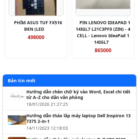
PHÍM ASUS TUF FX516
PIN LENOVO IDEAPAD 1
ĐEN (LED
14IGL7 L21C3PF0 (ZIN) - 4
CELL - Lenovo IdeaPad 1
498000
14IGL7
865000
Bản tin mới
Hướng dẫn chèn chữ ký vào Word, Excel chi tiết
từ A–Z cho dân văn phòng
18/01/2026 21:27:25
Hướng dẫn tháo lắp máy laptop Dell Inspiron 13
7375 2-in-1
14/11/2023 12:18:03