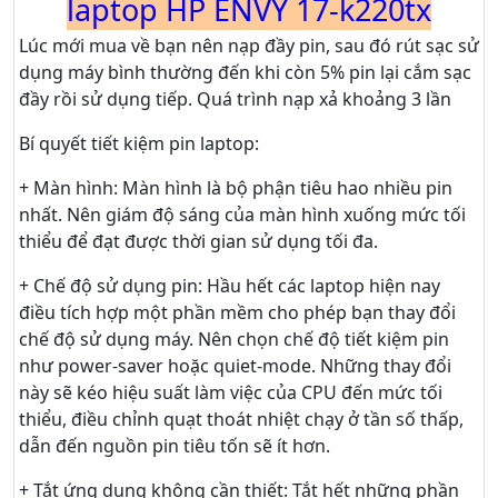
laptop HP ENVY 17-k220tx
Lúc mới mua về bạn nên nạp đầy pin, sau đó rút sạc sử
dụng máy bình thường đến khi còn 5% pin lại cắm sạc
đầy rồi sử dụng tiếp. Quá trình nạp xả khoảng 3 lần
Bí quyết tiết kiệm pin laptop:
+ Màn hình: Màn hình là bộ phận tiêu hao nhiều pin
nhất. Nên giám độ sáng của màn hình xuống mức tối
thiểu để đạt được thời gian sử dụng tối đa.
+ Chế độ sử dụng pin: Hầu hết các laptop hiện nay
điều tích hợp một phần mềm cho phép bạn thay đổi
chế độ sử dụng máy. Nên chọn chế độ tiết kiệm pin
như power-saver hoặc quiet-mode. Những thay đổi
này sẽ kéo hiệu suất làm việc của CPU đến mức tối
thiểu, điều chỉnh quạt thoát nhiệt chạy ở tần số thấp,
dẫn đến nguồn pin tiêu tốn sẽ ít hơn.
+ Tắt ứng dụng không cần thiết: Tắt hết những phần