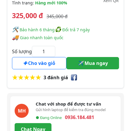
Xem QR
Tình trạng:
Hàng mới 100%
325,000 đ
345,000 đ
🛠
♻
️️ Bảo hành 6 tháng
Đổi trả 7 ngày
🚚
Giao nhanh toàn quốc
Số lượng
Cho vào giỏ
Mua ngay
3 đánh giá
Chat với shop để được tư vấn
Gửi hình laptop để kiểm tra đúng model
MH
0936.184.481
● Đang Online
Chat Ngay