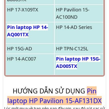
HP 17-X109TX
HP Pavilion 15-
AC100ND
Pin laptop HP 14-
HP 14-AD Series
AQ001TX
HP 15G-AD
HP TPN-C125L
HP 14-AC007
Pin laptop HP 15G-
AD005TX
HƯỚNG DẪN SỬ DỤNG
Pin
laptop HP Pavilion 15-AF131DX
Lúc mới mua về bạn nên nạp đầy pin, sau đó rút sạc sử