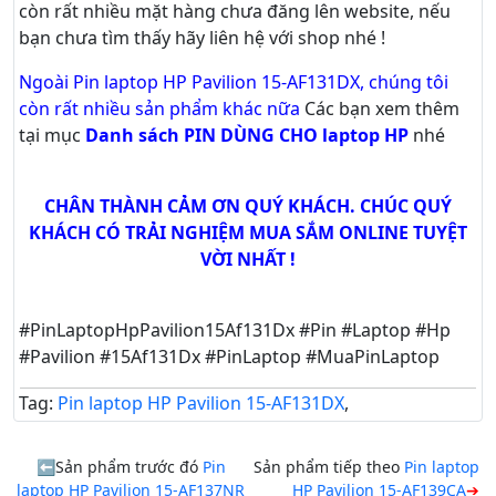
còn rất nhiều mặt hàng chưa đăng lên website, nếu
bạn chưa tìm thấy hãy
liên hệ với shop nhé !
Ngoài Pin laptop HP Pavilion 15-AF131DX, chúng tôi
còn rất nhiều sản phẩm khác nữa
Các bạn xem thêm
tại mục
Danh sách PIN DÙNG CHO laptop HP
nhé
CHÂN THÀNH CẢM ƠN QUÝ KHÁCH. CHÚC QUÝ
KHÁCH CÓ TRẢI NGHIỆM MUA SẮM ONLINE TUYỆT
VỜI NHẤT !
#PinLaptopHpPavilion15Af131Dx #Pin #Laptop #Hp
#Pavilion #15Af131Dx #PinLaptop #MuaPinLaptop
Tag:
Pin laptop HP Pavilion 15-AF131DX
,
Sản phẩm trước đó
Pin
Sản phẩm tiếp theo
Pin laptop
laptop HP Pavilion 15-AF137NR
HP Pavilion 15-AF139CA