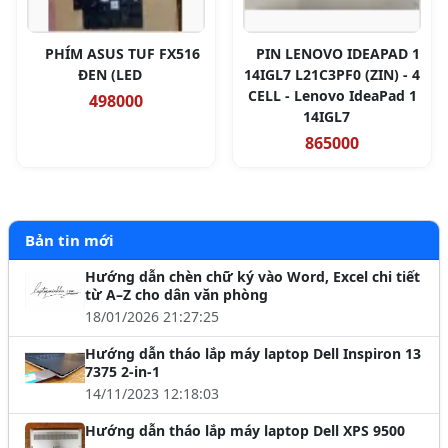
PHÍM ASUS TUF FX516
PIN LENOVO IDEAPAD 1
ĐEN (LED
14IGL7 L21C3PF0 (ZIN) - 4
CELL - Lenovo IdeaPad 1
498000
14IGL7
865000
Bản tin mới
Hướng dẫn chèn chữ ký vào Word, Excel chi tiết
từ A–Z cho dân văn phòng
18/01/2026 21:27:25
Hướng dẫn tháo lắp máy laptop Dell Inspiron 13
7375 2-in-1
14/11/2023 12:18:03
Hướng dẫn tháo lắp máy laptop Dell XPS 9500