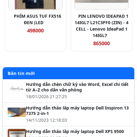
PHÍM ASUS TUF FX516
PIN LENOVO IDEAPAD 1
ĐEN (LED
14IGL7 L21C3PF0 (ZIN) - 4
CELL - Lenovo IdeaPad 1
498000
14IGL7
865000
Bản tin mới
Hướng dẫn chèn chữ ký vào Word, Excel chi tiết
từ A–Z cho dân văn phòng
18/01/2026 21:27:25
Hướng dẫn tháo lắp máy laptop Dell Inspiron 13
7375 2-in-1
14/11/2023 12:18:03
Hướng dẫn tháo lắp máy laptop Dell XPS 9500