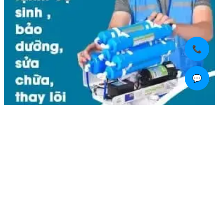
📞
💬
Liên hệ
Kim Bôi, Vạn Kim, Mỹ Đức ,Hà Nội