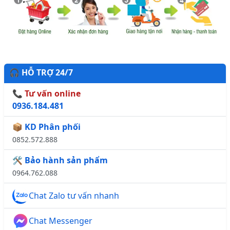
🎧 HỖ TRỢ 24/7
📞 Tư vấn online
0936.184.481
📦 KD Phân phối
0852.572.888
🛠️ Bảo hành sản phẩm
0964.762.088
Chat Zalo tư vấn nhanh
Chat Messenger