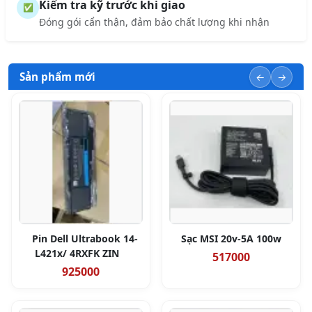
Kiểm tra kỹ trước khi giao
✅
Đóng gói cẩn thận, đảm bảo chất lượng khi nhận
Sản phẩm mới
Pin Dell Ultrabook 14-
Sạc MSI 20v-5A 100w
L421x/ 4RXFK ZIN
517000
925000