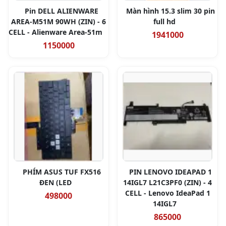
Pin DELL ALIENWARE
Màn hình 15.3 slim 30 pin
AREA-M51M 90WH (ZIN) - 6
full hd
CELL - Alienware Area-51m
1941000
1150000
PHÍM ASUS TUF FX516
PIN LENOVO IDEAPAD 1
ĐEN (LED
14IGL7 L21C3PF0 (ZIN) - 4
CELL - Lenovo IdeaPad 1
498000
14IGL7
865000