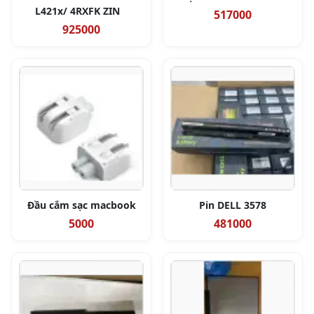
L421x/ 4RXFK ZIN
517000
925000
Đầu cắm sạc macbook
Pin DELL 3578
5000
481000