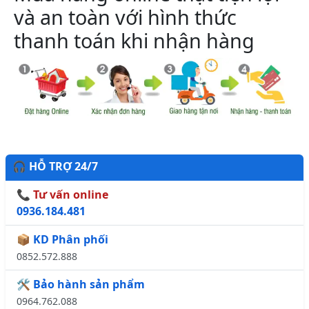
và an toàn với hình thức
thanh toán khi nhận hàng
🎧 HỖ TRỢ 24/7
📞 Tư vấn online
0936.184.481
📦 KD Phân phối
0852.572.888
🛠️ Bảo hành sản phẩm
0964.762.088