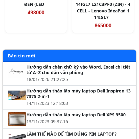
ĐEN (LED
14IGL7 L21C3PF0 (ZIN) - 4
CELL - Lenovo IdeaPad 1
498000
14IGL7
865000
Bản tin mới
Hướng dẫn chèn chữ ký vào Word, Excel chi tiết
từ A–Z cho dân văn phòng
18/01/2026 21:27:25
Hướng dẫn tháo lắp máy laptop Dell Inspiron 13
7375 2-in-1
14/11/2023 12:18:03
Hướng dẫn tháo lắp máy laptop Dell XPS 9500
13/11/2023 09:37:16
LÀM THẾ NÀO ĐỂ TÌM ĐÚNG PIN LAPTOP?