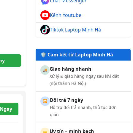
Chat Messenger
Kênh Youtube
Tiktok Laptop Minh Hà
🛡️ Cam kết từ Laptop Minh Hà
ay
Giao hàng nhanh
🚚
Xử lý & giao hàng ngay sau khi đặt
(nội thành Hà Nội)
Đổi trả 7 ngày
🔁
Hỗ trợ đổi trả nhanh, thủ tục đơn
 Ngay
giản
Uy tín – minh bạch
🤝