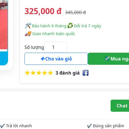
325,000 đ
345,000 đ
🛠
♻
️️ Bảo hành 6 tháng
Đổi trả 7 ngày
🚚
Giao nhanh toàn quốc
Số lượng
Cho vào giỏ
Mua ng
3 đánh giá
Chat
✔ Trả lời nhanh
✔ Đúng sản phẩm