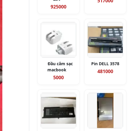
517000
925000
Đầu cắm sạc
Pin DELL 3578
macbook
481000
5000