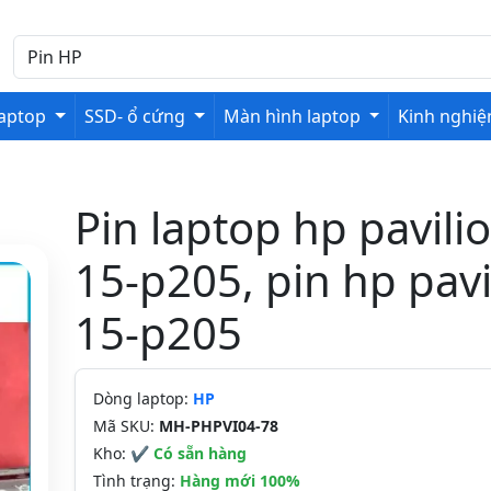
laptop
SSD- ổ cứng
Màn hình laptop
Kinh nghi
Pin laptop hp pavili
15-p205, pin hp pavi
15-p205
Dòng laptop:
HP
Mã SKU:
MH-PHPVI04-78
Kho:
✔ Có sẵn hàng
Tình trạng:
Hàng mới 100%