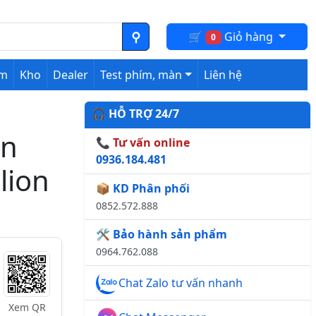
🛒
Giỏ hàng
0
ệm
Kho
Dealer
Test phím, màn
Liên hệ
🎧 HỖ TRỢ 24/7
on
📞 Tư vấn online
0936.184.481
lion
📦 KD Phân phối
0852.572.888
🛠️ Bảo hành sản phẩm
0964.762.088
Chat Zalo tư vấn nhanh
Xem QR