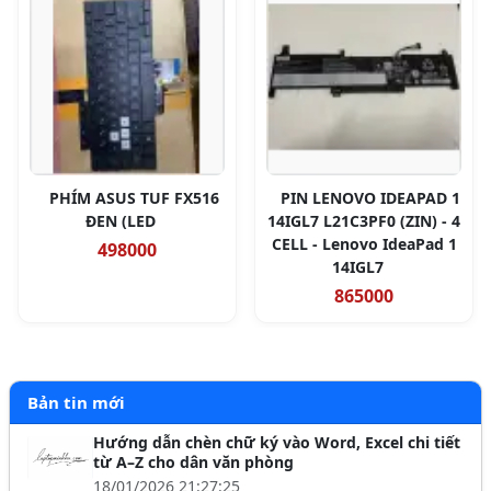
PHÍM ASUS TUF FX516
PIN LENOVO IDEAPAD 1
ĐEN (LED
14IGL7 L21C3PF0 (ZIN) - 4
CELL - Lenovo IdeaPad 1
498000
14IGL7
865000
Bản tin mới
Hướng dẫn chèn chữ ký vào Word, Excel chi tiết
từ A–Z cho dân văn phòng
18/01/2026 21:27:25