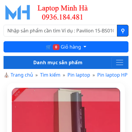
🛒
Giỏ hàng
0
Danh mục sản phẩm
⛪
Trang chủ
Tìm kiếm
Pin laptop
Pin laptop HP