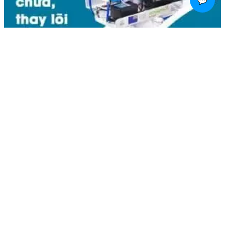
💬
Liên hệ
Kim Bôi, Vạn Kim, Mỹ Đức ,Hà Nội
0936.184.481
linhkienlaptopamilo@gmail.com
Khách hàng