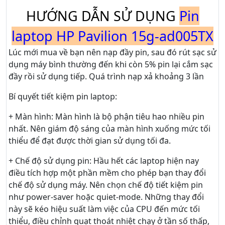
HƯỚNG DẪN SỬ DỤNG
Pin
laptop HP Pavilion 15g-ad005TX
Lúc mới mua về bạn nên nạp đầy pin, sau đó rút sạc sử
dụng máy bình thường đến khi còn 5% pin lại cắm sạc
đầy rồi sử dụng tiếp. Quá trình nạp xả khoảng 3 lần
Bí quyết tiết kiệm pin laptop:
+ Màn hình: Màn hình là bộ phận tiêu hao nhiều pin
nhất. Nên giám độ sáng của màn hình xuống mức tối
thiểu để đạt được thời gian sử dụng tối đa.
+ Chế độ sử dụng pin: Hầu hết các laptop hiện nay
điều tích hợp một phần mềm cho phép bạn thay đổi
chế độ sử dụng máy. Nên chọn chế độ tiết kiệm pin
như power-saver hoặc quiet-mode. Những thay đổi
này sẽ kéo hiệu suất làm việc của CPU đến mức tối
thiểu, điều chỉnh quạt thoát nhiệt chạy ở tần số thấp,