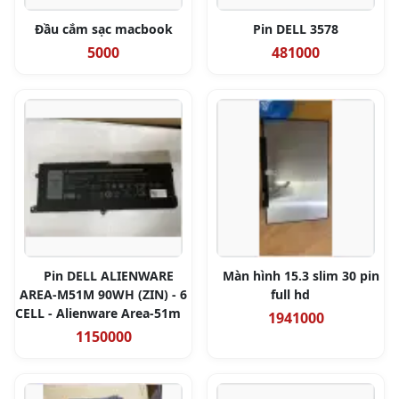
Đầu cắm sạc macbook
Pin DELL 3578
5000
481000
Pin DELL ALIENWARE
Màn hình 15.3 slim 30 pin
AREA-M51M 90WH (ZIN) - 6
full hd
CELL - Alienware Area-51m
1941000
1150000