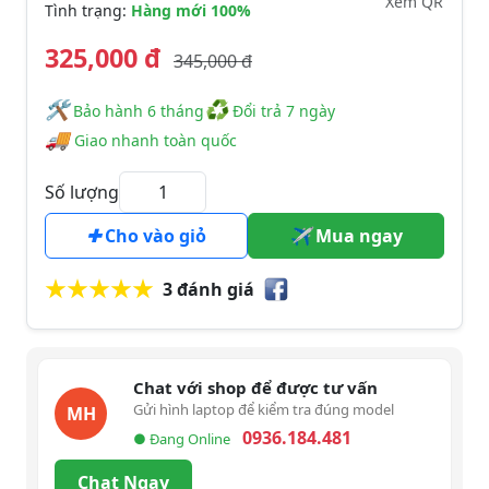
Xem QR
Tình trạng:
Hàng mới 100%
325,000 đ
345,000 đ
🛠
♻
️️ Bảo hành 6 tháng
Đổi trả 7 ngày
🚚
Giao nhanh toàn quốc
Số lượng
Cho vào giỏ
Mua ngay
3 đánh giá
Chat với shop để được tư vấn
Gửi hình laptop để kiểm tra đúng model
MH
0936.184.481
● Đang Online
Chat Ngay