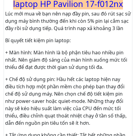
laptop HP Pavilion 17-f012nx
Lúc mới mua về bạn nên nạp đầy pin, sau đó rút sạc sử
dụng máy bình thường đến khi còn 5% pin lại cắm sạc
đầy rồi sử dụng tiếp. Quá trình nạp xả khoảng 3 lần
Bí quyết tiết kiệm pin laptop:
+ Màn hình: Màn hình là bộ phận tiêu hao nhiều pin
nhất. Nên giám độ sáng của màn hình xuống mức tối
thiểu để đạt được thời gian sử dụng tối đa.
+ Chế độ sử dụng pin: Hầu hết các laptop hiện nay
điều tích hợp một phần mềm cho phép bạn thay đổi
chế độ sử dụng máy. Nên chọn chế độ tiết kiệm pin
như power-saver hoặc quiet-mode. Những thay đổi
này sẽ kéo hiệu suất làm việc của CPU đến mức tối
thiểu, điều chỉnh quạt thoát nhiệt chạy ở tần số thấp,
dẫn đến nguồn pin tiêu tốn sẽ ít hơn.
+ Tắt ứng dụng không cần thiết: Tắt hết những phần