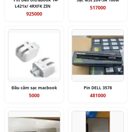
L421x/ 4RXFK ZIN
517000
925000
Đầu cắm sạc macbook
Pin DELL 3578
5000
481000