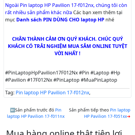
Ngoài Pin laptop HP Pavilion 17-f012nx, chúng tôi còn
rất nhiều sản phẩm khác nữa
Các bạn xem thêm tại
mục
Danh sách PIN DÙNG CHO laptop HP
nhé
CHÂN THÀNH CẢM ƠN QUÝ KHÁCH. CHÚC QUÝ
KHÁCH CÓ TRẢI NGHIỆM MUA SẮM ONLINE TUYỆT
VỜI NHẤT !
#PinLaptopHpPavilion17F012Nx #Pin #Laptop #Hp
#Pavilion #17F012Nx #PinLaptop #MuaPinLaptop
Tag:
Pin laptop HP Pavilion 17-f012nx
,
Sản phẩm trước đó
Pin
Sản phẩm tiếp theo
Pin laptop
laptop HP Pavilion 17-f011nx
HP Pavilion 17-f051xx
Mua hàng online thật tiện lợi