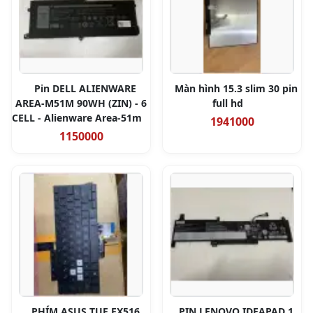
Pin DELL ALIENWARE
Màn hình 15.3 slim 30 pin
AREA-M51M 90WH (ZIN) - 6
full hd
CELL - Alienware Area-51m
1941000
1150000
PHÍM ASUS TUF FX516
PIN LENOVO IDEAPAD 1