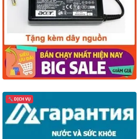
🔧 DỊCH VỤ