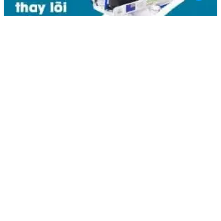
Liên hệ
Kim Bôi, Vạn Kim, Mỹ Đức ,Hà Nội
0936.184.481
linhkienlaptopamilo@gmail.com
Khách hàng