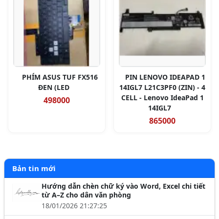
PHÍM ASUS TUF FX516
PIN LENOVO IDEAPAD 1
ĐEN (LED
14IGL7 L21C3PF0 (ZIN) - 4
CELL - Lenovo IdeaPad 1
498000
14IGL7
865000
Bản tin mới
Hướng dẫn chèn chữ ký vào Word, Excel chi tiết
từ A–Z cho dân văn phòng
18/01/2026 21:27:25