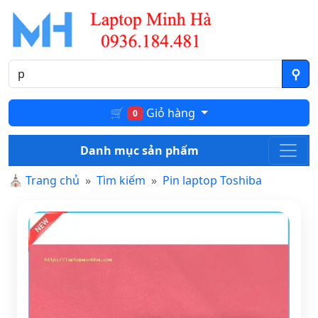
🛒
Giỏ hàng
0
Danh mục sản phẩm
⛪
Trang chủ
Tìm kiếm
Pin laptop Toshiba