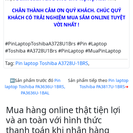
CHÂN THÀNH CẢM ƠN QUÝ KHÁCH. CHÚC QUÝ
KHÁCH CÓ TRẢI NGHIỆM MUA SẮM ONLINE TUYỆT
VỜI NHẤT !
#PinLaptopToshibaA3728U1Brs #Pin #Laptop
#Toshiba #A3728U1Brs #PinLaptop #MuaPinLaptop
Tag:
Pin laptop Toshiba A3728U-1BRS
,
Sản phẩm trước đó
Pin
Sản phẩm tiếp theo
Pin laptop
laptop Toshiba PA3636U-1BRS,
Toshiba PA3817U-1BRS
PA3636U-1BAL
Mua hàng online thật tiện lợi
và an toàn với hình thức
thanh toán khi nhận hàng