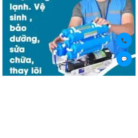
📞
💬
Liên hệ