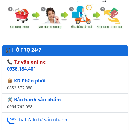
🎧 HỖ TRỢ 24/7
📞 Tư vấn online
0936.184.481
📦 KD Phân phối
0852.572.888
🛠️ Bảo hành sản phẩm
0964.762.088
Chat Zalo tư vấn nhanh