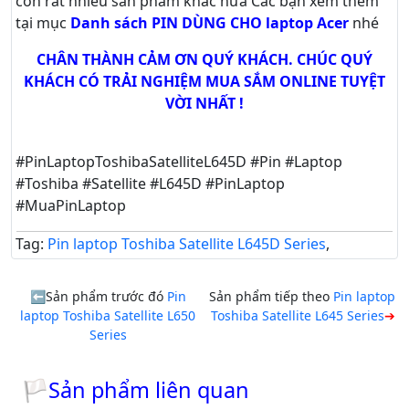
còn rất nhiều sản phẩm khác nữa
Các bạn xem thêm
tại mục
Danh sách PIN DÙNG CHO laptop Acer
nhé
CHÂN THÀNH CẢM ƠN QUÝ KHÁCH. CHÚC QUÝ
KHÁCH CÓ TRẢI NGHIỆM MUA SẮM ONLINE TUYỆT
VỜI NHẤT !
#PinLaptopToshibaSatelliteL645D #Pin #Laptop
#Toshiba #Satellite #L645D #PinLaptop
#MuaPinLaptop
Tag:
Pin laptop Toshiba Satellite L645D Series
,
Sản phẩm trước đó
Pin
Sản phẩm tiếp theo
Pin laptop
laptop Toshiba Satellite L650
Toshiba Satellite L645 Series
Series
🏳Sản phẩm liên quan