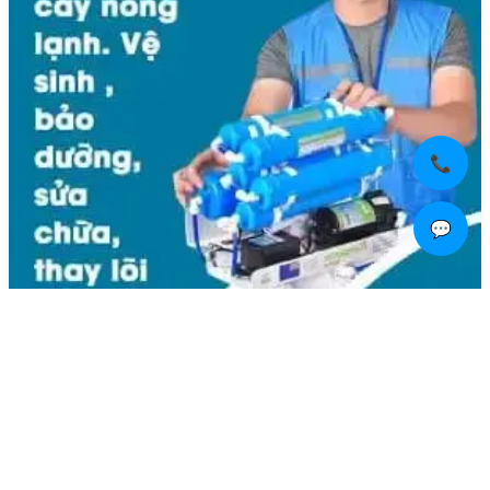
📞
💬
Liên hệ