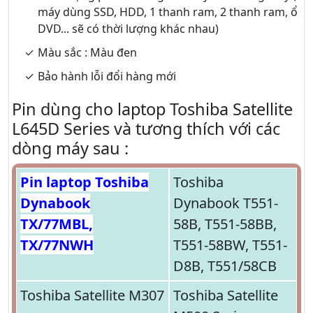
máy dùng SSD, HDD, 1 thanh ram, 2 thanh ram, ổ
DVD... sẽ có thời lượng khác nhau)
Màu sắc : Màu đen
Bảo hành lỗi đổi hàng mới
Pin dùng cho laptop Toshiba Satellite
L645D Series và tương thích với các
dòng máy sau :
Pin laptop Toshiba
Toshiba
Dynabook
Dynabook T551-
TX/77MBL,
58B, T551-58BB,
TX/77NWH
T551-58BW, T551-
D8B, T551/58CB
Toshiba Satellite M307
Toshiba Satellite