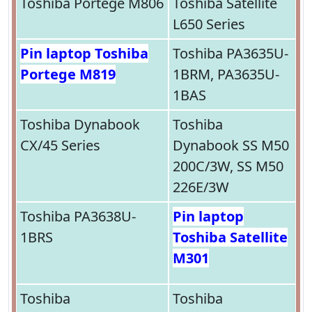
Toshiba Portege M806
Toshiba Satellite
L650 Series
Pin laptop Toshiba
Toshiba PA3635U-
Portege M819
1BRM, PA3635U-
1BAS
Toshiba Dynabook
Toshiba
CX/45 Series
Dynabook SS M50
200C/3W, SS M50
226E/3W
Toshiba PA3638U-
Pin laptop
1BRS
Toshiba Satellite
M301
Toshiba
Toshiba