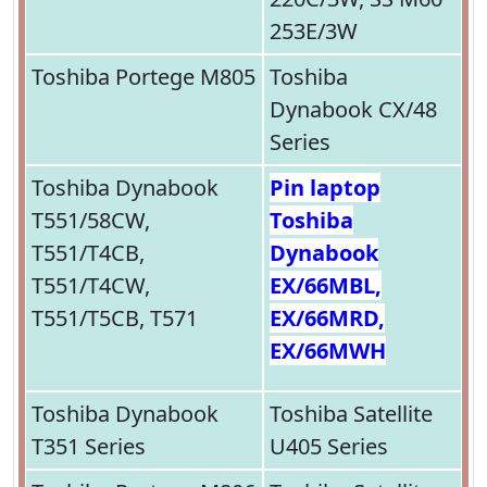
253E/3W
Toshiba Portege M805
Toshiba
Dynabook CX/48
Series
Toshiba Dynabook
Pin laptop
T551/58CW,
Toshiba
T551/T4CB,
Dynabook
T551/T4CW,
EX/66MBL,
T551/T5CB, T571
EX/66MRD,
EX/66MWH
Toshiba Dynabook
Toshiba Satellite
T351 Series
U405 Series