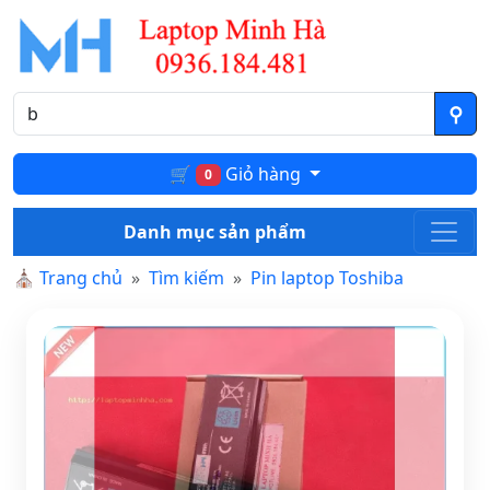
🛒
Giỏ hàng
0
Danh mục sản phẩm
⛪
Trang chủ
Tìm kiếm
Pin laptop Toshiba