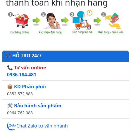
thanh toán khi nhận hàng
🎧 HỖ TRỢ 24/7
📞 Tư vấn online
0936.184.481
📦 KD Phân phối
0852.572.888
🛠️ Bảo hành sản phẩm
0964.762.088
Chat Zalo tư vấn nhanh