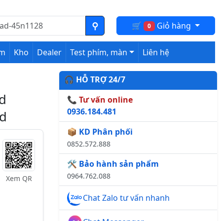
🛒
Giỏ hàng
0
ệm
Kho
Dealer
Test phím, màn
Liên hệ
🎧 HỖ TRỢ 24/7
5d
📞 Tư vấn online
0936.184.481
5d
📦 KD Phân phối
0852.572.888
🛠️ Bảo hành sản phẩm
0964.762.088
Xem QR
Chat Zalo tư vấn nhanh