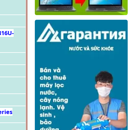
816U-
eries