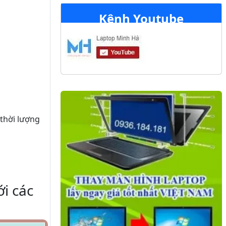
Kênh Youtube
 thời lượng
ới các