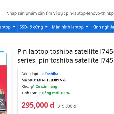
laptop
SSD- ổ cứng
Màn hình laptop
Kinh nghi
Pin laptop toshiba satellite l74
series, pin toshiba satellite l74
Dòng laptop:
Toshiba
Mã SKU:
MH-PTSB3817-78
Kho:
✔ Có sẵn hàng
Tình trạng:
Hàng mới 100%
295,000 đ
319,000 đ