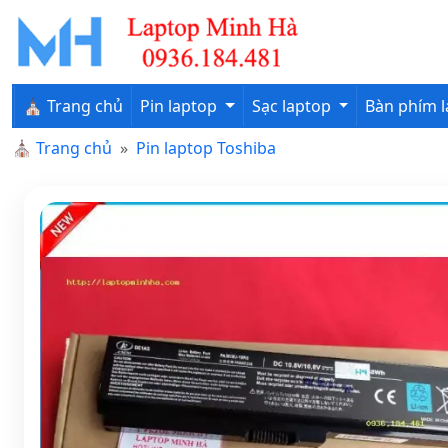
⛪ Trang chủ
Pin laptop
Sạc laptop
Bàn phím 
⛪
Trang chủ
Pin laptop Toshiba