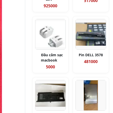
517000
925000
Đầu cắm sạc
Pin DELL 3578
macbook
481000
5000