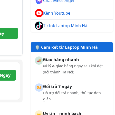
Chat Messenger
Kênh Youtube
Tiktok Laptop Minh Hà
ay
🛡️ Cam kết từ Laptop Minh Hà
Giao hàng nhanh
🚚
Xử lý & giao hàng ngay sau khi đặt
(nội thành Hà Nội)
 Ngay
Đổi trả 7 ngày
🔁
Hỗ trợ đổi trả nhanh, thủ tục đơn
giản
Uy tín – minh bạch
🤝