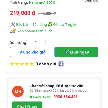
Xem QR
Tình trạng:
Hàng mới 100%
219,000 đ
245,000 đ
🛠
♻
️️ Bảo hành 12 tháng
Đổi trả 7 ngày
🚚
Giao nhanh toàn quốc
Số lượng
Cho vào giỏ
Mua ngay
3 đánh giá
Chat với shop để được tư vấn
Gửi hình laptop để kiểm tra đúng model
MH
0936.184.481
● Đang Online
Chat Ngay