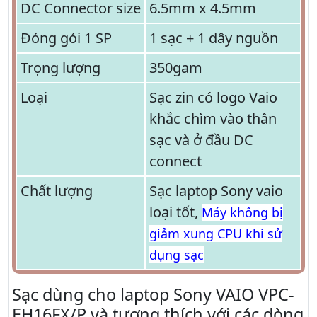
DC Connector size
6.5mm x 4.5mm
Đóng gói 1 SP
1 sạc + 1 dây nguồn
Trọng lượng
350gam
Loại
Sạc zin có logo Vaio
khắc chìm vào thân
sạc và ở đầu DC
connect
Chất lượng
Sạc laptop Sony vaio
loại tốt,
Máy không bị
giảm xung CPU khi sử
dụng sạc
Sạc dùng cho laptop Sony VAIO VPC-
EH16FX/P và tương thích với các dòng