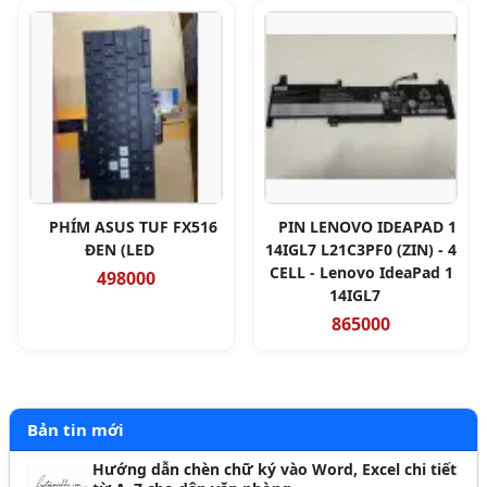
PHÍM ASUS TUF FX516
PIN LENOVO IDEAPAD 1
ĐEN (LED
14IGL7 L21C3PF0 (ZIN) - 4
CELL - Lenovo IdeaPad 1
498000
14IGL7
865000
Bản tin mới
Hướng dẫn chèn chữ ký vào Word, Excel chi tiết