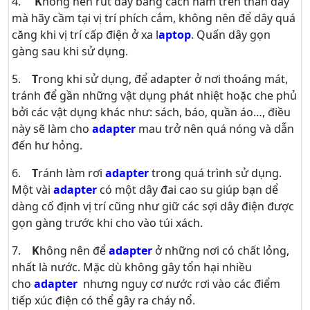
4.
K
hông nên rút dây bằng cách nắm trên thân dây
mà hãy cầm tại vị trí phích cắm, không nên để dây quá
căng khi vị trí cấp điện ở xa l
aptop
. Quấn dây gọn
gàng sau khi sử dụng.
5.
T
rong khi sử dụng, để adapter ở nơi thoáng mát,
tránh để gần những vật dụng phát nhiệt hoặc che phủ
bởi các vật dụng khác như: sách, báo, quần áo…, điều
này sẽ làm cho
adapter
mau trở nên quá nóng và dẫn
đến hư hỏng.
6.
T
ránh làm rơi
adapter
trong quá trình sử dụng.
Một vài
adapter
có một dây đai cao su giúp bạn dể
dàng cố định vị trí cũng như giữ các sợi dây điện được
gọn gàng trước khi cho vào túi xách.
7.
K
hông nên để
adapter
ở những nơi có chất lỏng,
nhất là nước. Mặc dù không gây tổn hại nhiều
cho
adapter
nhưng nguy cơ nước rơi vào các điểm
tiếp xúc điện có thể gây ra cháy nổ.