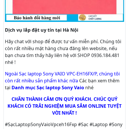
Dịch vụ lắp đặt uy tín tại Hà Nội
Hãy
chat
với shop để được tư vấn
miễn phí
. Chúng tôi
còn rất nhiều mặt hàng chưa đăng lên website, nếu
bạn chưa tìm thấy hãy
liên hệ với SHOP 0936.184.481
nhé !
Ngoài Sạc laptop Sony VAIO VPC-EH16FX/P, chúng tôi
còn rất nhiều sản phẩm khác nữa
Các bạn xem thêm
tại
Danh mục Sạc laptop Sony Vaio
nhé
CHÂN THÀNH CẢM ƠN QUÝ KHÁCH. CHÚC QUÝ
KHÁCH CÓ TRẢI NGHIỆM MUA SẮM ONLINE TUYỆT
VỜI NHẤT !
#SạcLaptopSonyVaioVpceh16Fxp #Sạc #Laptop #Sony