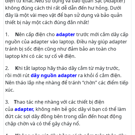
điện tử khác.Nếu sử dụng và bảo quản Sạc (Adapter)
không đúng cách thì rất dễ dẫn đến hư hỏng. Dưới
đây là một vài mẹo vặt để bạn sử dụng và bảo quản
thiết bị này một cách đúng đắn nhất!
1.
N
ên cấp điện cho
adapter
trước mới cắm dây cấp
nguồn của adapter vào laptop. Điều này giúp adapter
tránh bị sốc điện cũng như đảm bảo an toàn cho
laptop khi có các sự cố về điện.
2.
K
hi tắt laptop hãy tháo dây cắm từ máy trước,
rồi mới rút
dây nguồn adapter
ra khỏi ổ cắm điện.
Nên tháo lắp nhẹ nhàng để tránh “chờn” các điểm tiếp
xúc.
3.
T
hao tác nhẹ nhàng với các thiết bị điện
của
adapter,
không nên bẻ góc dây vì bạn có thể làm
đứt các sợi dây đồng bên trong dẫn đến hoạt động
chập chờn và có thể gây cháy nổ.