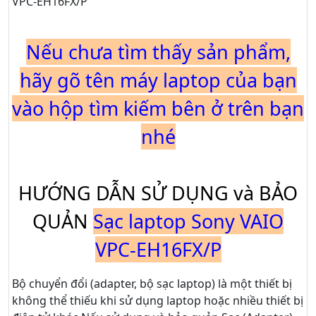
VPC-EH16FX/P
Nếu chưa tìm thấy sản phẩm,
hãy gõ tên máy laptop của bạn
vào hộp tìm kiếm bên ở trên bạn
nhé
HƯỚNG DẪN SỬ DỤNG và BẢO
QUẢN
Sạc laptop Sony VAIO
VPC-EH16FX/P
Bộ chuyển đổi (adapter, bộ sạc laptop) là một thiết bị
không thể thiếu khi sử dụng laptop hoặc nhiều thiết bị