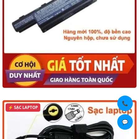
📞
⚡ SẠC LAPTOP
💬