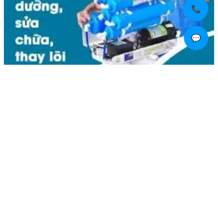
📞
💬
Liên hệ
Kim Bôi, Vạn Kim, Mỹ Đức ,Hà Nội
0936.184.481