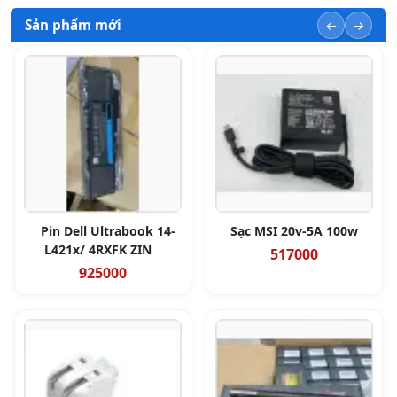
Sản phẩm mới
Pin Dell Ultrabook 14-
Sạc MSI 20v-5A 100w
L421x/ 4RXFK ZIN
517000
925000