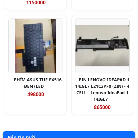
1150000
PHÍM ASUS TUF FX516
PIN LENOVO IDEAPAD 1
ĐEN (LED
14IGL7 L21C3PF0 (ZIN) - 4
CELL - Lenovo IdeaPad 1
498000
14IGL7
865000
Bản tin mới