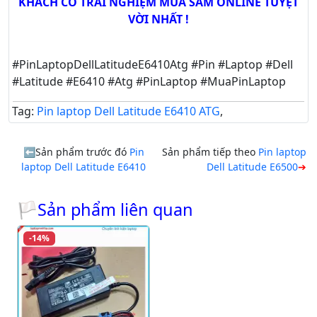
KHÁCH CÓ TRẢI NGHIỆM MUA SẮM ONLINE TUYỆT
VỜI NHẤT !
#PinLaptopDellLatitudeE6410Atg #Pin #Laptop #Dell
#Latitude #E6410 #Atg #PinLaptop #MuaPinLaptop
Tag:
Pin laptop Dell Latitude E6410 ATG
,
Sản phẩm trước đó
Pin
Sản phẩm tiếp theo
Pin laptop
laptop Dell Latitude E6410
Dell Latitude E6500
🏳Sản phẩm liên quan
-14%