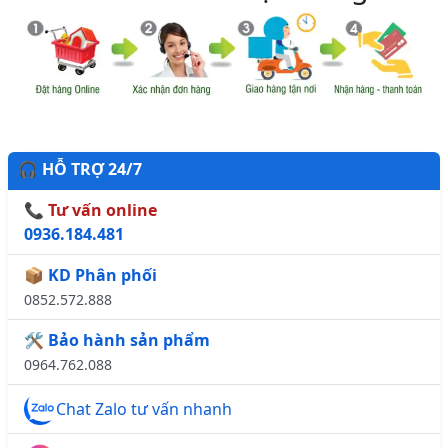
🎧 HỖ TRỢ 24/7
📞 Tư vấn online
0936.184.481
📦 KD Phân phối
0852.572.888
🛠️ Bảo hành sản phẩm
0964.762.088
Chat Zalo tư vấn nhanh