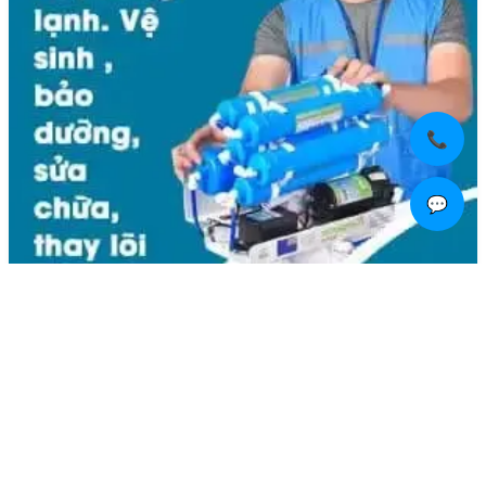
📞
💬
Liên hệ