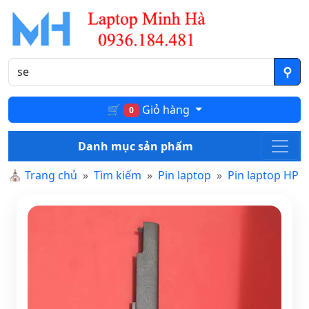
🛒
Giỏ hàng
0
Danh mục sản phẩm
⛪
Trang chủ
Tìm kiếm
Pin laptop
Pin laptop HP