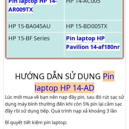
Pin laptop HP 14-
HP 14-AC005
AR009TX
HP 15-BA045AU
HP 15-BD005TX
HP 15-BF Series
Pin laptop HP
Pavilion 14-af180nr
HƯỚNG DẪN SỬ DỤNG
Pin
laptop HP 14-AD
Lúc mới mua về bạn nên nạp đầy pin, sau đó rút sạc sử
dụng máy bình thường đến khi còn 5% pin lại cắm sạc
đầy rồi sử dụng tiếp. Quá trình nạp xả khoảng 3 lần
Bí quyết tiết kiệm pin laptop: